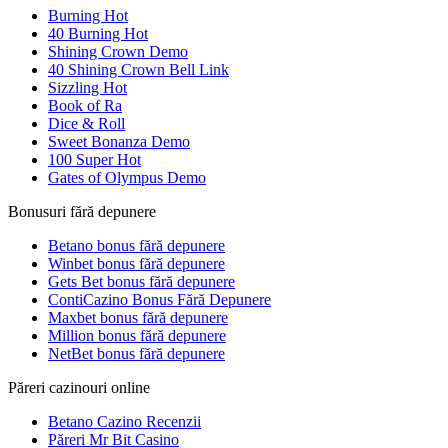
Burning Hot
40 Burning Hot
Shining Crown Demo
40 Shining Crown Bell Link
Sizzling Hot
Book of Ra
Dice & Roll
Sweet Bonanza Demo
100 Super Hot
Gates of Olympus Demo
Bonusuri fără depunere
Betano bonus fără depunere
Winbet bonus fără depunere
Gets Bet bonus fără depunere
ContiCazino Bonus Fără Depunere
Maxbet bonus fără depunere
Million bonus fără depunere
NetBet bonus fără depunere
Păreri cazinouri online
Betano Cazino Recenzii
Păreri Mr Bit Casino