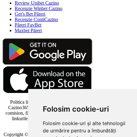
Review Unibet Cazino
Recenzie Winbet Cazino
Get’s Bet Păreri
Recenzie ContiCazino
Păreri FavBet
Maxbet Păreri
Politica linkurilor: Vă rugăm să rețineți că unele linkuri de pe
Folosim cookie-uri
Cazino365.ro sunt linkuri de afiliere. Este posibil să primim un
comision, fără costuri suplimentare pentru dvs., dacă faceți clic pe
linkurile noastre externe și deschideți un cont la unul dintre
Folosim cookie-uri și alte tehnologii
cazinourile online menționate.
de urmărire pentru a îmbunătăți
Copyright © 2026
Tipzor Media S.R.L.
, CUI: RO 35053369, Reg.