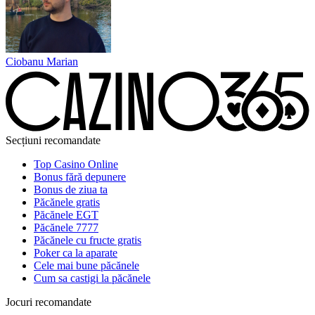
Ciobanu Marian
Secțiuni recomandate
Top Casino Online
Bonus fără depunere
Bonus de ziua ta
Păcănele gratis
Păcănele EGT
Păcănele 7777
Păcănele cu fructe gratis
Poker ca la aparate
Cele mai bune păcănele
Cum sa castigi la păcănele
Jocuri recomandate