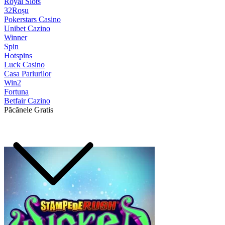
Royal Slots
32Roșu
Pokerstars Casino
Unibet Cazino
Winner
Spin
Hotspins
Luck Casino
Casa Pariurilor
Win2
Fortuna
Betfair Cazino
Păcănele Gratis