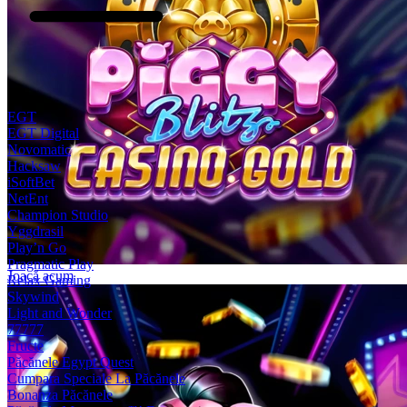
EGT
EGT Digital
Novomatic
Hacksaw
iSoftBet
NetEnt
Champion Studio
Yggdrasil
Play’n Go
Pragmatic Play
Joacă acum
Relax Gaming
Skywind
Light and Wonder
77777
Fructe
Păcănele Egypt Quest
Cumpara Speciale La Păcănele
Bonanza Păcănele