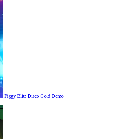
Piggy Blitz Disco Gold Demo