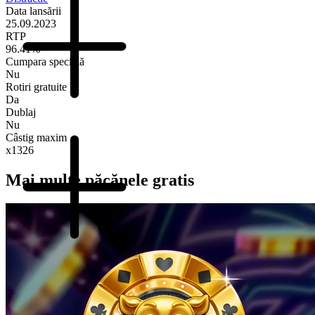
Data lansării
25.09.2023
RTP
96.41%
Cumpara specială
Nu
Rotiri gratuite
Da
Dublaj
Nu
Câstig maxim
x1326
Mai multe păcănele gratis