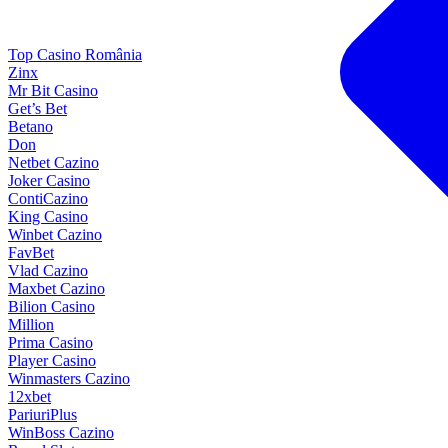
Top Casino România
Zinx
Mr Bit Casino
Get’s Bet
Betano
Don
Netbet Cazino
Joker Casino
ContiCazino
King Casino
Winbet Cazino
FavBet
Vlad Cazino
Maxbet Cazino
Bilion Casino
Million
Prima Casino
Player Casino
Winmasters Cazino
12xbet
PariuriPlus
WinBoss Cazino