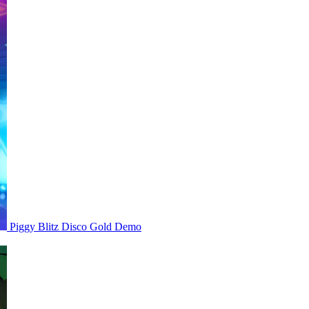
Piggy Blitz Disco Gold Demo