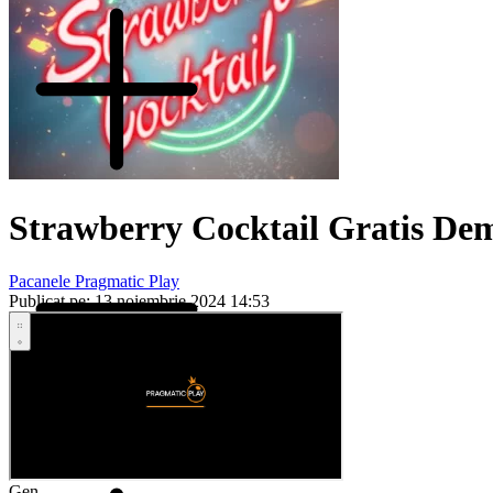
Strawberry Cocktail Gratis De
Pacanele Pragmatic Play
Publicat pe: 13 noiembrie 2024 14:53
Joacă pe bani reali
Resetare credit
Păcănele Gratis
Producători
Producător
Pacanele Pragmatic Play
Gen