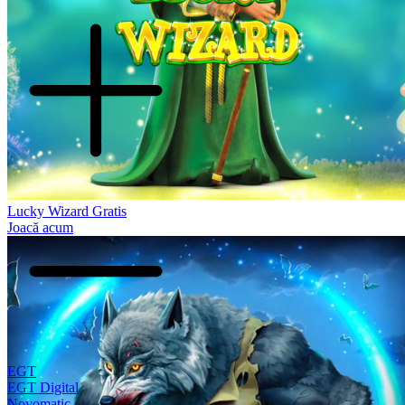
Lucky Wizard Gratis
Joacă acum
EGT
EGT Digital
Novomatic