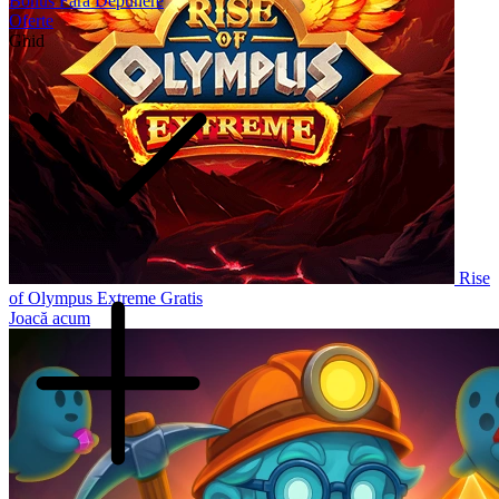
Bonus Fără Depunere
Oferte
Ghid
Rise
of Olympus Extreme Gratis
Joacă acum