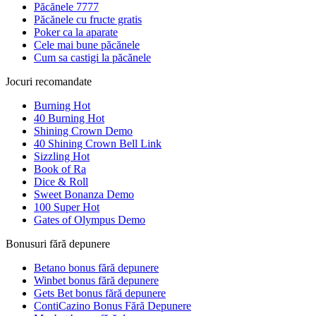
Păcănele 7777
Păcănele cu fructe gratis
Poker ca la aparate
Cele mai bune păcănele
Cum sa castigi la păcănele
Jocuri recomandate
Burning Hot
40 Burning Hot
Shining Crown Demo
40 Shining Crown Bell Link
Sizzling Hot
Book of Ra
Dice & Roll
Sweet Bonanza Demo
100 Super Hot
Gates of Olympus Demo
Bonusuri fără depunere
Betano bonus fără depunere
Winbet bonus fără depunere
Gets Bet bonus fără depunere
ContiCazino Bonus Fără Depunere