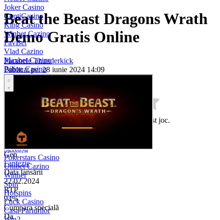
Joker Casino
Beat the Beast Dragons Wrath
ContiCazino
King Casino
Demo Gratis Online
Winbet Cazino
FavBet
Vlad Cazino
Maxbet Cazino
Pacanele Thunderkick
Bilion Casino
Publicat pe: 28 iunie 2024 14:09
Million
Joacă pe bani reali
Resetare credit
Prima Casino
Player Casino
Winmasters Cazino
12xbet
Fii primul care evaluează aceast joc.
PariuriPlus
WinBoss Cazino
Producător
Royal Slots
Pacanele Thunderkick
32Roșu
Gen
Pokerstars Casino
Fantezie
Unibet Cazino
Data lansării
Winner
22.02.2024
Spin
RTP
Hotspins
94%
Luck Casino
Cumpara specială
Casa Pariurilor
Da
Win2