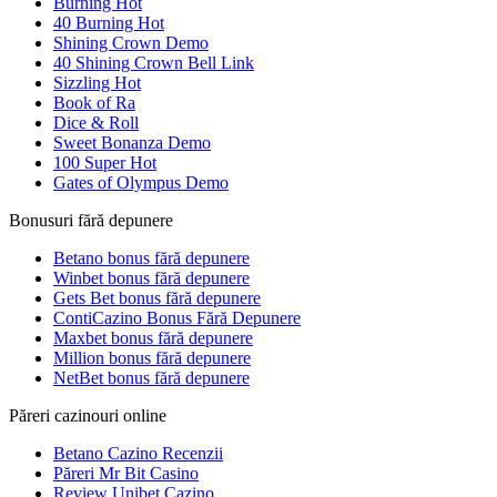
Burning Hot
40 Burning Hot
Shining Crown Demo
40 Shining Crown Bell Link
Sizzling Hot
Book of Ra
Dice & Roll
Sweet Bonanza Demo
100 Super Hot
Gates of Olympus Demo
Bonusuri fără depunere
Betano bonus fără depunere
Winbet bonus fără depunere
Gets Bet bonus fără depunere
ContiCazino Bonus Fără Depunere
Maxbet bonus fără depunere
Million bonus fără depunere
NetBet bonus fără depunere
Păreri cazinouri online
Betano Cazino Recenzii
Păreri Mr Bit Casino
Review Unibet Cazino