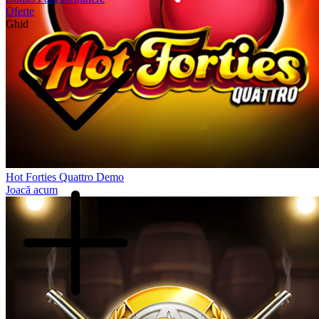
Oferte
Ghid
Hot Forties Quattro Demo
Joacă acum