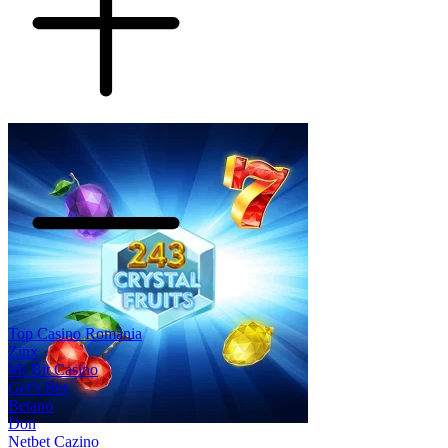
Top Casino România
Zinx
Mr Bit Casino
Get’s Bet
Betano
Don
Netbet Cazino