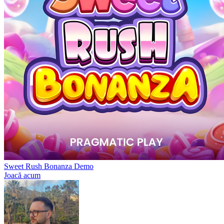
Sweet Rush Bonanza Demo
Joacă acum