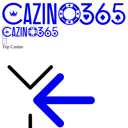
Top Casino