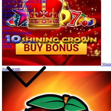
Păcănele Megaways ™ Free
Păcănele Big Bass
Păcănele Super Hot
Păcănele Jackpot
Muzică
Filme
Antice
Poker ca la aparate
Sport
Bonus Fără Depunere
Oferte
Ghid
Shin
Joacă acum