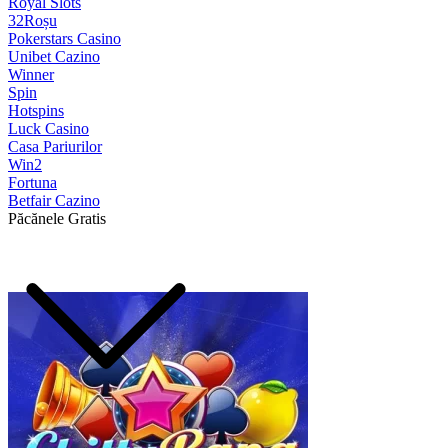
Royal Slots
32Roșu
Pokerstars Casino
Unibet Cazino
Winner
Spin
Hotspins
Luck Casino
Casa Pariurilor
Win2
Fortuna
Betfair Cazino
Păcănele Gratis