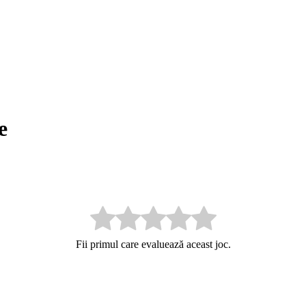
e
Fii primul care evaluează aceast joc.