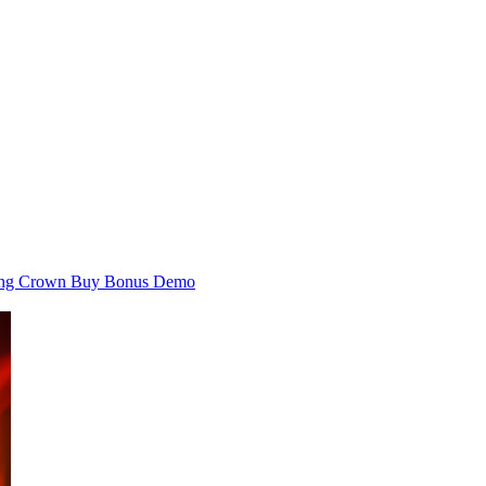
ing Crown Buy Bonus Demo