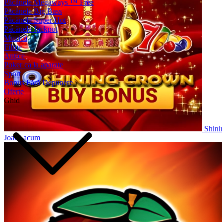
Păcănele Megaways ™ Free
Păcănele Big Bass
Păcănele Super Hot
Păcănele Jackpot
Muzică
Filme
Antice
Poker ca la aparate
Sport
Bonus Fără Depunere
Oferte
Ghid
Shin
Joacă acum