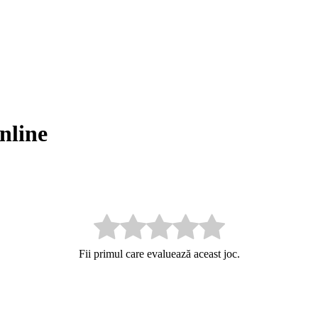
nline
Fii primul care evaluează aceast joc.