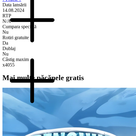
Data lansării
14.08.2024
RTP
N/A
Cumpara specială
Nu
Rotiri gratuite
Da
Dublaj
Nu
Câstig maxim
x4055
Mai multe păcănele gratis