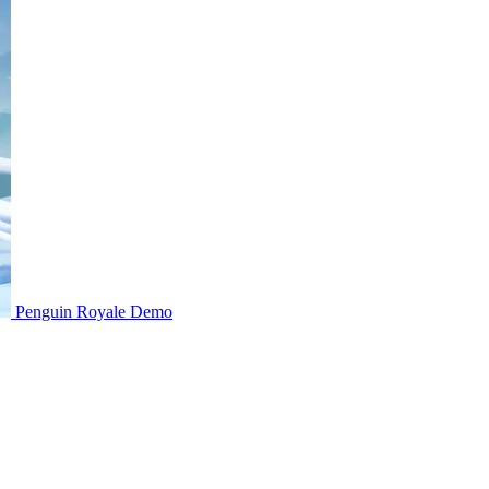
Penguin Royale Demo