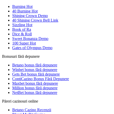
Burning Hot
40 Burning Hot
Shining Crown Demo
40 Shining Crown Bell Link
Sizzling Hot
Book of Ra
Dice & Roll
Sweet Bonanza Demo
100 Super Hot
Gates of Olympus Demo
Bonusuri fără depunere
Betano bonus fără depunere
Winbet bonus fără depunere
Gets Bet bonus fără depunere
ContiCazino Bonus Fără Depunere
Maxbet bonus fără depunere
Million bonus fără depunere
NetBet bonus fără depunere
Păreri cazinouri online
Betano Cazino Recenzii