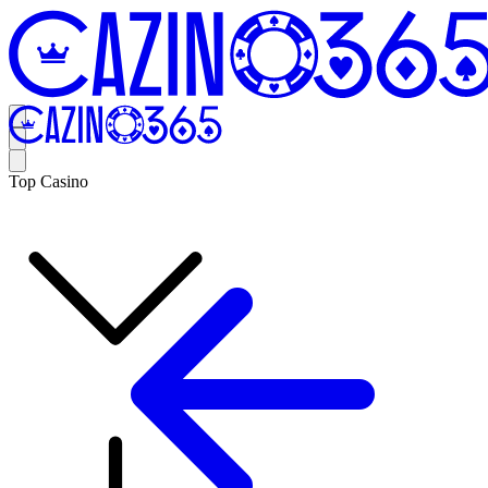
Top Casino