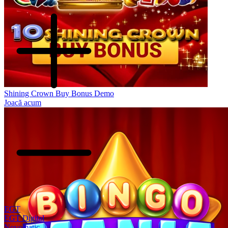
Shining Crown Buy Bonus Demo
Joacă acum
EGT
EGT Digital
Novomatic