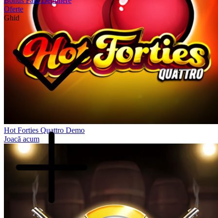
Bonus Fără Depunere
Oferte
Ghid
Hot Forties Quattro Demo
Joacă acum