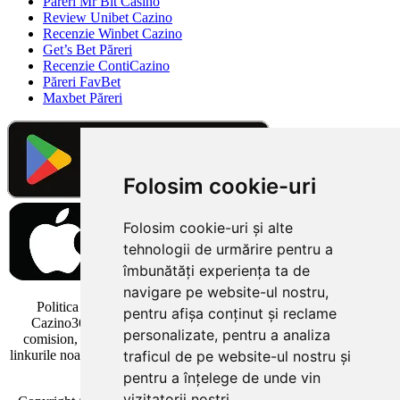
Păreri Mr Bit Casino
Review Unibet Cazino
Recenzie Winbet Cazino
Get’s Bet Păreri
Recenzie ContiCazino
Păreri FavBet
Maxbet Păreri
Folosim cookie-uri
Folosim cookie-uri și alte
tehnologii de urmărire pentru a
îmbunătăți experiența ta de
navigare pe website-ul nostru,
Politica linkurilor: Vă rugăm să rețineți că unele linkuri de pe
pentru afișa conținut și reclame
Cazino365.ro sunt linkuri de afiliere. Este posibil să primim un
personalizate, pentru a analiza
comision, fără costuri suplimentare pentru dvs., dacă faceți clic pe
linkurile noastre externe și deschideți un cont la unul dintre cazinouril
traficul de pe website-ul nostru și
online menționate.
pentru a înțelege de unde vin
vizitatorii noștri.