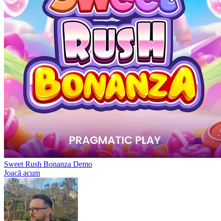
Sweet Rush Bonanza Demo
Joacă acum