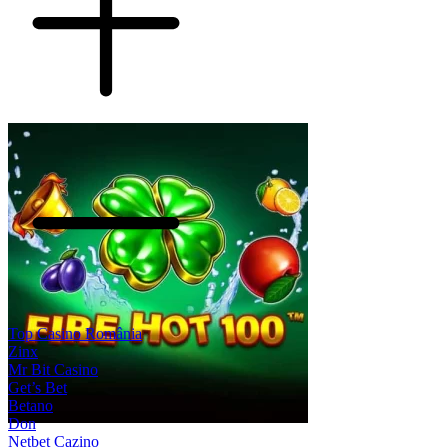
Top Casino România
Zinx
Mr Bit Casino
Get’s Bet
Betano
Don
Netbet Cazino