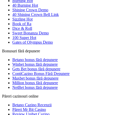
Burning Hot
40 Burning Hot
Shining Crown Demo
40 Shining Crown Bell Link
Sizzling Hot
Book of Ra
Dice & Roll
Sweet Bonanza Demo
100 Super Hot
Gates of Olympus Demo
Bonusuri fără depunere
Betano bonus fără depunere
Winbet bonus fără depunere
Gets Bet bonus fără depunere
ContiCazino Bonus Fără Depunere
Maxbet bonus fără depunere
Million bonus fără depunere
NetBet bonus fără depunere
Păreri cazinouri online
Betano Cazino Recenzii