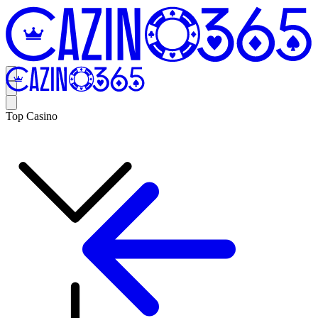
Top Casino