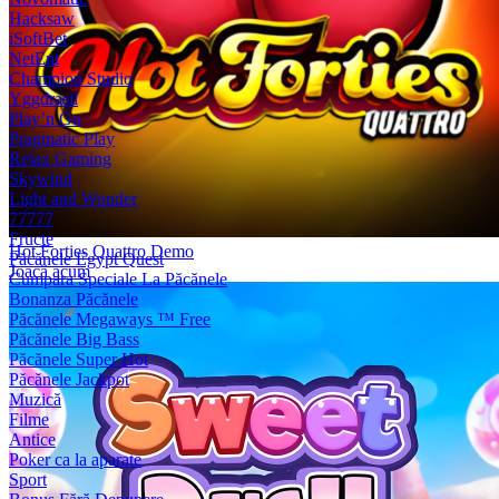
Hacksaw
iSoftBet
NetEnt
Champion Studio
Yggdrasil
Play’n Go
Pragmatic Play
Relax Gaming
Skywind
Light and Wonder
77777
Fructe
Hot Forties Quattro Demo
Păcănele Egypt Quest
Joacă acum
Cumpara Speciale La Păcănele
Bonanza Păcănele
Păcănele Megaways ™ Free
Păcănele Big Bass
Păcănele Super Hot
Păcănele Jackpot
Muzică
Filme
Antice
Poker ca la aparate
Sport