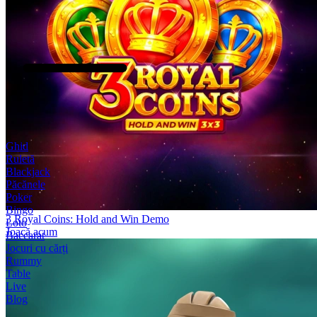
Ghid
Ruletă
Blackjack
Păcănele
Poker
Bingo
3 Royal Coins: Hold and Win Demo
Loto
Joacă acum
Baccarat
Jocuri cu cărți
Rummy
Table
Live
Blog