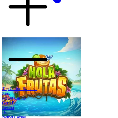
Top Casino România
Zinx
Mr Bit Casino
Get’s Bet
Betano
Don
Netbet Cazino