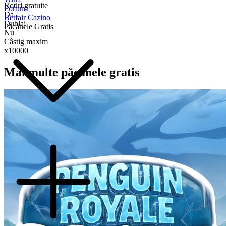
Rotiri gratuite
Fortuna
Da
Betfair Cazino
Dublaj
Păcănele Gratis
Nu
Câstig maxim
x10000
Mai multe păcănele gratis