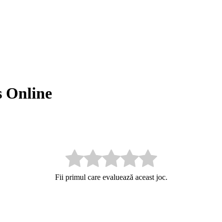
s Online
Fii primul care evaluează aceast joc.