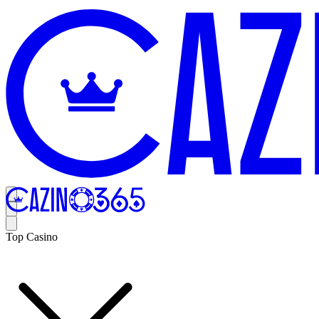
Top Casino