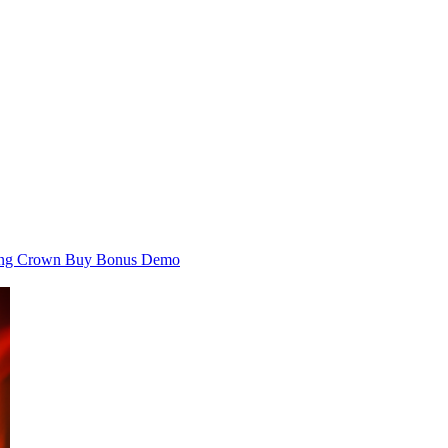
ing Crown Buy Bonus Demo