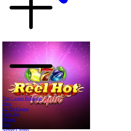
Top Casino România
Zinx
Mr Bit Casino
Get’s Bet
Betano
Don
Netbet Cazino