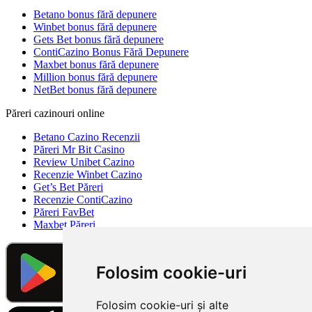
Betano bonus fără depunere
Winbet bonus fără depunere
Gets Bet bonus fără depunere
ContiCazino Bonus Fără Depunere
Maxbet bonus fără depunere
Million bonus fără depunere
NetBet bonus fără depunere
Păreri cazinouri online
Betano Cazino Recenzii
Păreri Mr Bit Casino
Review Unibet Cazino
Recenzie Winbet Cazino
Get’s Bet Păreri
Recenzie ContiCazino
Păreri FavBet
Maxbet Păreri
Folosim cookie-uri
Folosim cookie-uri și alte