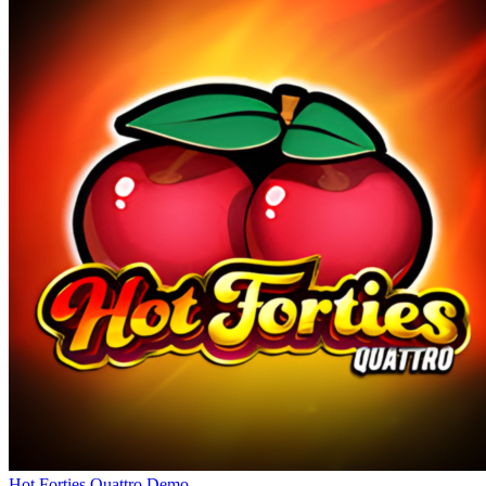
Hot Forties Quattro Demo