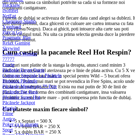
din nou, cu sansa ca simboluri potrivite sa cada si sa formeze noi
Hacksaw
combinatii castigatoare.
iSoftBet
NetEnt
Functia de dublaj se activeaza de fiecare data cand alegei sa dublezi. It
Champion Studio
poti dubla premiul, daca ghicesti ce culoare are cartea intoarsa cu fata
Yggdrasil
in jos (Rosu/Negru). Daca ai ghicit, poti intoarce alta carte sau poti
Play’n Go
colecta castigul total. Nu uita ca prima selectia gresita duce la pierder
Pragmatic Play
castigului obtinut.
Relax Gaming
Skywind
Cum castigi la pacanele Reel Hot Respin?
Light and Wonder
77777
Fructe
Castiguri sunt platite de la stanga la dreapta, atunci cand minim 3
Păcănele Egypt Quest
simboluri de acelasi fel aterizeaza pe o linie de plata activa. Cu 5 X ve
Cumpara Speciale La Păcănele
obtine recompense mai mari, in special pentru Wild – 5 bucati ofera
Bonanza Păcănele
10.000X. Premii mai mari se pot revendica in Free Spins, acolo unde
Păcănele Megaways ™ Free
exista si un multiplicator X2. Exista nu mai putin de 30 de linii de
Păcănele Big Bass
plata, deci se vor forma des combinatii castigatoare, insa valoarea
Păcănele Super Hot
premiilor nu este foarte mare – poti compensa prin functia de dublaj.
Păcănele Jackpot
Muzică
Cat plateste maxim fiecare simbol?
Filme
Antice
5 x Septari = 500 X
Poker ca la aparate
5 x triplu BAR = 250 X
Sport
5 x dublu BAR = 250 X