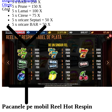
Bonus Fără Depunere
5 x BAR = 250 X
Oferte
5 x Prune = 150 X
Ghid
5 x Lamai = 100 X
5 x Cirese = 75 X
5 x oricare Septari = 50 X
5 x oricare BAR = 50 X
Pacanele pe mobil Reel Hot Respin