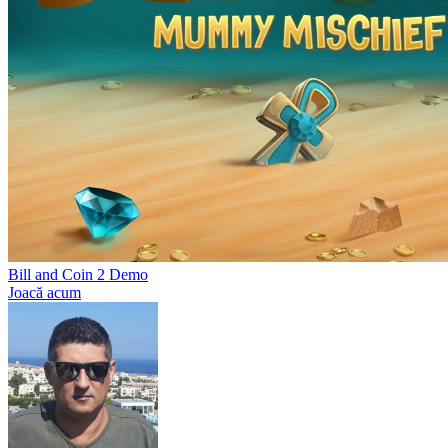
Bill and Coin 2 Demo
Joacă acum