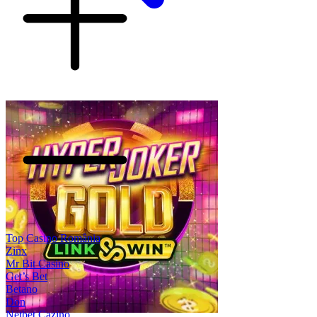
Top Casino România
Zinx
Mr Bit Casino
Get’s Bet
Betano
Don
Netbet Cazino