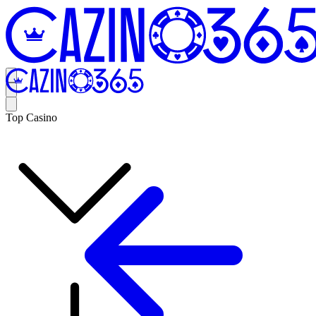
Top Casino