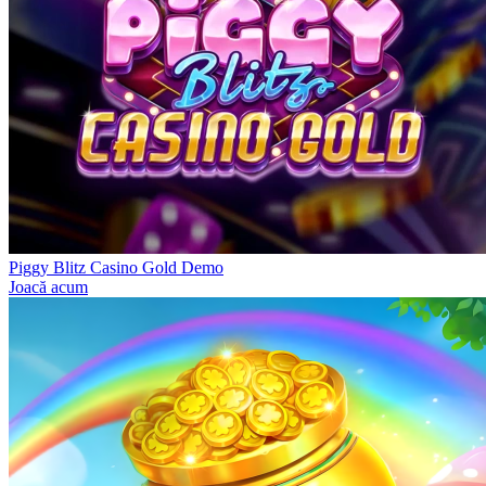
Piggy Blitz Casino Gold Demo
Joacă acum