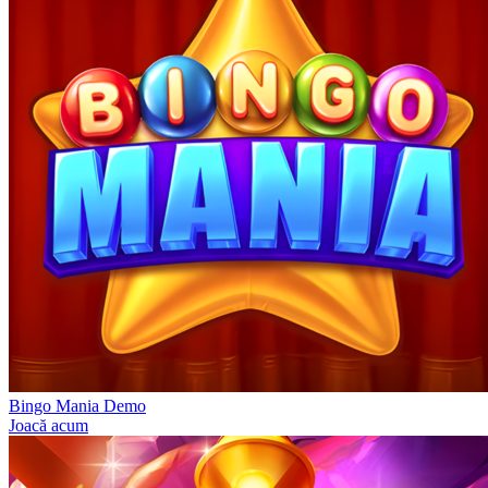
Bingo Mania Demo
Joacă acum