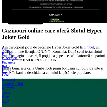
Cazinouri online care oferă Slotul Hyper
Joker Gold
Am descoperit jocul de păcănele Hyper Joker Gold la
Unibet
, un
Ghid
cazinou online licențiat ONJN în România. După ce ai testat slotul
Ruletă
gratis pe pagina noastră, îl poți juca și pe această platformă cu pariuri
Blackjack
cuprinse între 0.50 RON și 80 RON.
Păcănele
Poker
Partea bună este că la Unibet poți primi bonusuri cu rotiri gratuite și
Bingo
premii în bani la deschiderea contului la păcănele populare.
Loto
Baccarat
Jocuri cu cărți
Rummy
Table
Live
Blog