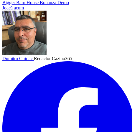
Bigger Barn House Bonanza Demo
Joacă acum
Dumitru Chiriac
Redactor Cazino365