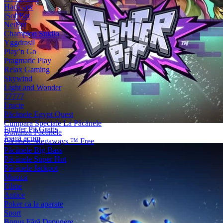
Hacksaw
iSoftBet
NetEnt
Champion Studio
Yggdrasil
Play’n Go
Pragmatic Play
Relax Gaming
Skywind
Light and Wonder
77777
Fructe
Păcănele Egypt Quest
Cumpara Speciale La Păcănele
Fighter Pit Gratis
Bonanza Păcănele
Joacă acum
Păcănele Megaways ™ Free
Păcănele Big Bass
Păcănele Super Hot
Păcănele Jackpot
Muzică
Filme
Antice
Poker ca la aparate
Sport
Bonus Fără Depunere