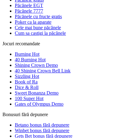
Păcănele EGT
Păcănele 7777
Păcănele cu fructe gratis
Poker ca la aparate
Cele mai bune păcănele
Cum sa castigi la păcănele
Jocuri recomandate
Burning Hot
40 Burning Hot
Shining Crown Demo
40 Shining Crown Bell Link
Sizzling Hot
Book of Ra
Dice & Roll
Sweet Bonanza Demo
100 Super Hot
Gates of Olympus Demo
Bonusuri fără depunere
Betano bonus fără depunere
Winbet bonus fără depunere
Gets Bet bonus fără depunere