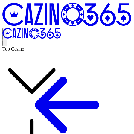
Top Casino