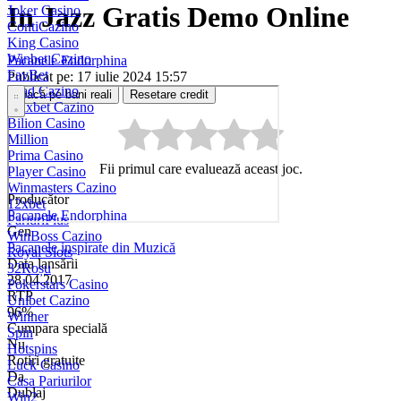
In Jazz Gratis Demo Online
Joker Casino
ContiCazino
King Casino
Winbet Cazino
Pacanele Endorphina
FavBet
Publicat pe: 17 iulie 2024 15:57
Vlad Cazino
Joacă pe bani reali
Resetare credit
Maxbet Cazino
Bilion Casino
Million
Prima Casino
Fii primul care evaluează aceast joc.
Player Casino
Winmasters Cazino
Producător
12xbet
Pacanele Endorphina
PariuriPlus
Gen
WinBoss Cazino
Pacanele inspirate din Muzică
Royal Slots
Data lansării
32Roșu
28.04.2017
Pokerstars Casino
RTP
Unibet Cazino
96%
Winner
Cumpara specială
Spin
Nu
Hotspins
Rotiri gratuite
Luck Casino
Da
Casa Pariurilor
Dublaj
Win2