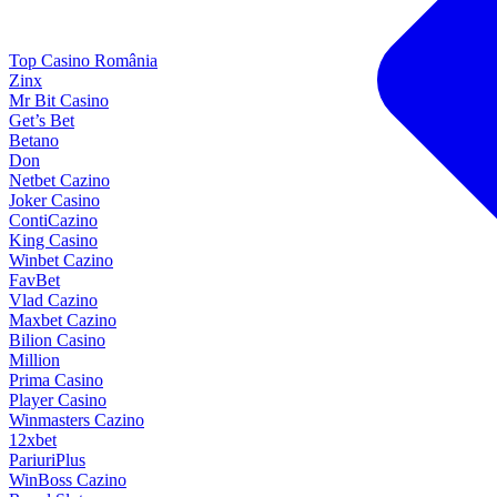
Top Casino România
Zinx
Mr Bit Casino
Get’s Bet
Betano
Don
Netbet Cazino
Joker Casino
ContiCazino
King Casino
Winbet Cazino
FavBet
Vlad Cazino
Maxbet Cazino
Bilion Casino
Million
Prima Casino
Player Casino
Winmasters Cazino
12xbet
PariuriPlus
WinBoss Cazino