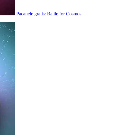
Pacanele gratis: Battle for Cosmos