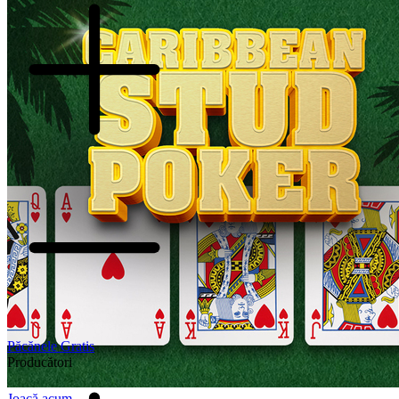
Păcănele Gratis
Producători
Joacă acum