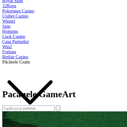
Royal Slots
32Roșu
Pokerstars Casino
Unibet Cazino
Winner
Spin
Hotspins
Luck Casino
Casa Pariurilor
Win2
Fortuna
Betfair Cazino
Păcănele Gratis
Pacanele GameArt