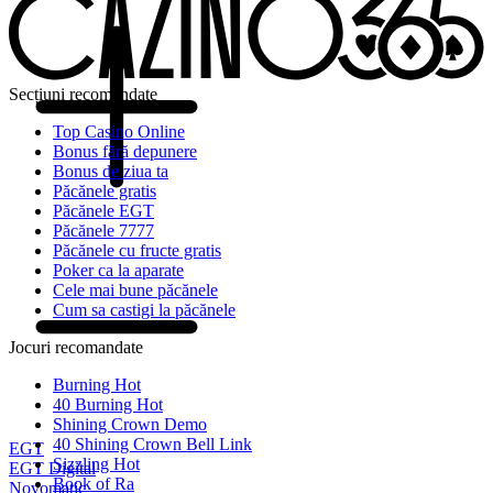
Secțiuni recomandate
Top Casino Online
Bonus fără depunere
Bonus de ziua ta
Păcănele gratis
Păcănele EGT
Păcănele 7777
Păcănele cu fructe gratis
Poker ca la aparate
Cele mai bune păcănele
Cum sa castigi la păcănele
Jocuri recomandate
Burning Hot
40 Burning Hot
Shining Crown Demo
40 Shining Crown Bell Link
EGT
Sizzling Hot
EGT Digital
Book of Ra
Novomatic