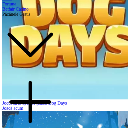
Fortuna
Betfair Cazino
Păcănele Gratis
Jocul ca la aparate gratis: Dog Days
Joacă acum