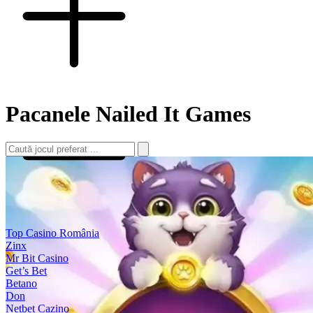
Pacanele Nailed It Games
Top Casino România
Zinx
Mr Bit Casino
Get’s Bet
Betano
Don
Netbet Cazino