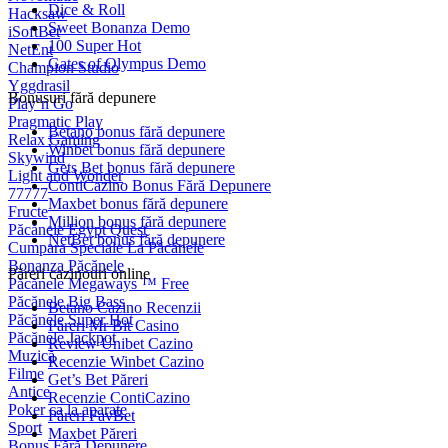
Dice & Roll
Hacksaw
Sweet Bonanza Demo
iSoftBet
100 Super Hot
NetEnt
Gates of Olympus Demo
Champion Studio
Yggdrasil
Bonusuri fără depunere
Play’n Go
Pragmatic Play
Betano bonus fără depunere
Relax Gaming
Winbet bonus fără depunere
Skywind
Gets Bet bonus fără depunere
Light and Wonder
ContiCazino Bonus Fără Depunere
77777
Maxbet bonus fără depunere
Fructe
Million bonus fără depunere
Păcănele Egypt Quest
NetBet bonus fără depunere
Cumpara Speciale La Păcănele
Bonanza Păcănele
Păreri cazinouri online
Păcănele Megaways ™ Free
Păcănele Big Bass
Betano Cazino Recenzii
Păcănele Super Hot
Păreri Mr Bit Casino
Păcănele Jackpot
Review Unibet Cazino
Muzică
Recenzie Winbet Cazino
Filme
Get’s Bet Păreri
Antice
Recenzie ContiCazino
Poker ca la aparate
Păreri FavBet
Sport
Maxbet Păreri
Bonus Fără Depunere