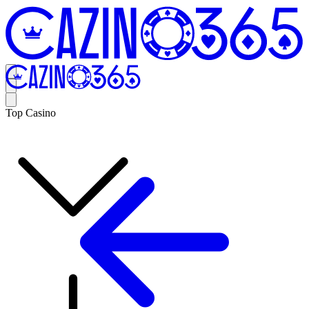
Top Casino