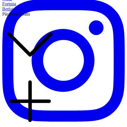
Fortuna
Betfair Cazino
Păcănele Gratis