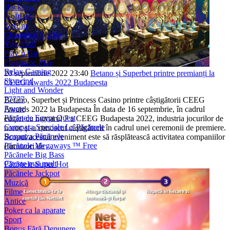
Hacksaw
iSoftBet
NetEnt
Champion Studio
Yggdrasil
Play’n Go
Pragmatic Play
Relax Gaming
20 septembrie 2022 23:40
Betano și Superbet printre premianți la
Skywind
CEEG Awards 2022 Budapesta
Light and Wonder
77777
Betano, Superbet și Princess Casino printre câștigătorii CEEG
Fructe
Awards 2022 la Budapesta În data de 16 septembrie, în cadrul
Păcănele Egypt Quest
ediției cu numarul 7 a CEEG Budapesta 2022, industria jocurilor de
Cumpara Speciale La Păcănele
noroc și-a cunoscut câștigătorii în cadrul unei ceremonii de premiere.
Bonanza Păcănele
Scopul acestui eveniment este să răsplătească activitatea companiilor
Păcănele Megaways ™ Free
(furnizori de ...
Păcănele Big Bass
Citește mai mult
Păcănele Super Hot
Păcănele Jackpot
Muzică
Filme
Antice
Poker ca la aparate
Sport
Bonus Fără Depunere