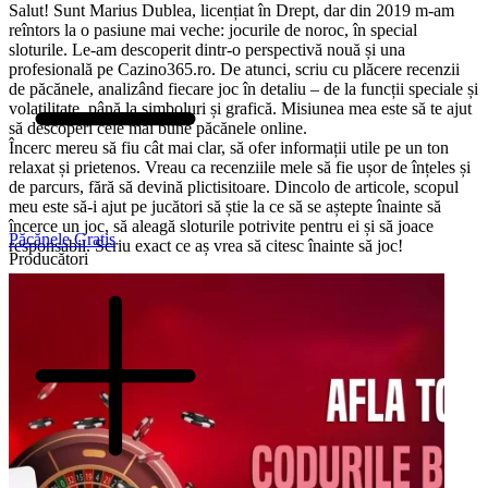
Salut! Sunt Marius Dublea, licențiat în Drept, dar din 2019 m-am
reîntors la o pasiune mai veche: jocurile de noroc, în special
sloturile. Le-am descoperit dintr-o perspectivă nouă și una
profesională pe Cazino365.ro. De atunci, scriu cu plăcere recenzii
de păcănele, analizând fiecare joc în detaliu – de la funcții speciale și
volatilitate, până la simboluri și grafică. Misiunea mea este să te ajut
să descoperi cele mai bune păcănele online.
Încerc mereu să fiu cât mai clar, să ofer informații utile pe un ton
relaxat și prietenos. Vreau ca recenziile mele să fie ușor de înțeles și
de parcurs, fără să devină plictisitoare. Dincolo de articole, scopul
meu este să-i ajut pe jucători să știe la ce să se aștepte înainte să
încerce un joc, să aleagă sloturile potrivite pentru ei și să joace
Păcănele Gratis
responsabil. Scriu exact ce aș vrea să citesc înainte să joc!
Producători