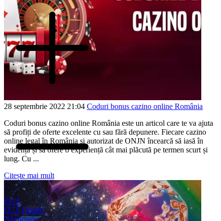
28 septembrie 2022 21:04
Coduri bonus cazino online România
Coduri bonus cazino online România este un articol care te va ajuta
să profiți de oferte excelente cu sau fără depunere. Fiecare cazino
online legal în România și autorizat de ONJN încearcă să iasă în
evidență și să ofere o experiență cât mai plăcută pe termen scurt și
lung. Cu ...
Citește mai mult
EGT
EGT Digital
Novomatic