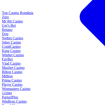
Top Casino România
Zinx
Mr Bit Casino
Get’s Bet
Betano
Don
Netbet Cazino
Joker Casino
ContiCazino
King Casino
Winbet Cazino
FavBet
Vlad Cazino
Maxbet Cazino
Bilion Casino
Million
Prima Casino
Player Casino
Winmasters Cazino
12xbet
PariuriPlus
WinBoss Cazino