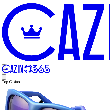
Top Casino