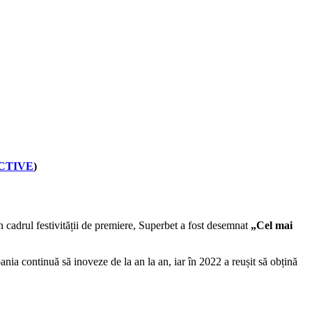
CTIVE
)
In cadrul festivității de premiere, Superbet a fost desemnat
„Cel mai
ania continuă să inoveze de la an la an, iar în 2022 a reușit să obțină