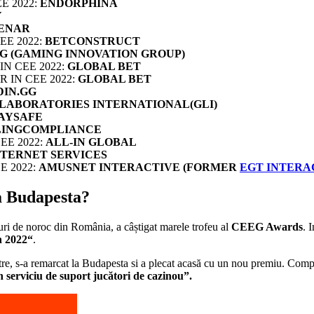
E 2022:
ENDORPHINA
Y
ENAR
EE 2022:
BETCONSTRUCT
IG (GAMING INNOVATION GROUP)
IN CEE 2022:
GLOBAL BET
 IN CEE 2022:
GLOBAL BET
DIN.GG
LABORATORIES INTERNATIONAL(GLI)
AYSAFE
BLINGCOMPLIANCE
EE 2022:
ALL-IN GLOBAL
NTERNET SERVICES
E 2022:
AMUSNET INTERACTIVE (FORMER
EGT INTERA
la Budapesta?
ocuri de noroc din România, a câștigat marele trofeu al
CEEG Awards
. 
n 2022“
.
astre, s-a remarcat la Budapesta si a plecat acasă cu un nou premiu. Comp
 serviciu de suport jucători de cazinou”.