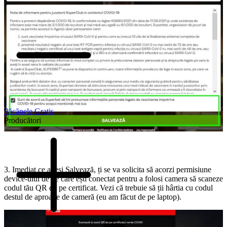
Păcănele Gratis
Producători
3. Imediat ce apeși Salvează, ți se va solicita să acorzi permisiune
device-ului de pe care ești conectat pentru a folosi camera să scaneze
codul tău QR de pe certificat. Vezi că trebuie să ții hârtia cu codul
destul de aproape de cameră (eu am făcut de pe laptop).