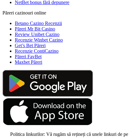
NetBet bonus fără depunere
Păreri cazinouri online
Betano Cazino Recenzii
Păreri Mr Bit Casino
Review Unibet Cazino
Recenzie Winbet Cazino
Get’s Bet Păreri
Recenzie ContiCazino
Păreri FavBet
Maxbet Păreri
Politica linkurilor: Vă rugăm să rețineți că unele linkuri de pe