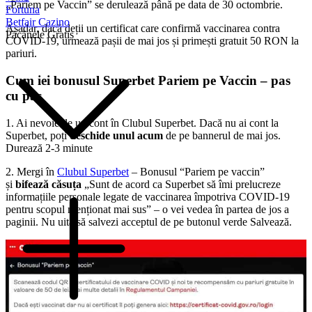
„Pariem pe Vaccin” se derulează până pe data de 30 octombrie.
Fortuna
Betfair Cazino
Așadar, dacă deții un certificat care confirmă vaccinarea contra
Păcănele Gratis
COVID-19, urmează pașii de mai jos și primești gratuit 50 RON la
pariuri.
Cum iei bonusul Superbet Pariem pe Vaccin – pas
cu pas
1. Ai nevoie de un cont în Clubul Superbet. Dacă nu ai cont la
Superbet, poți
deschide unul acum
de pe bannerul de mai jos.
Durează 2-3 minute
2. Mergi în
Clubul Superbet
– Bonusul “Pariem pe vaccin”
și
bifează căsuța
„Sunt de acord ca Superbet să îmi prelucreze
informațiile personale legate de vaccinarea împotriva COVID-19
pentru scopul menționat mai sus” – o vei vedea în partea de jos a
paginii. Nu uita să salvezi acceptul de pe butonul verde Salvează.