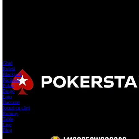
Ghid
Ruletă
Blackjack
Păcănele
Poker
Bingo
Loto
Baccarat
Jocuri cu cărți
Rummy
Table
Live
Blog