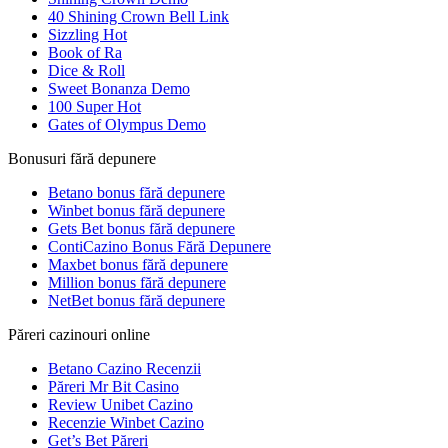
40 Shining Crown Bell Link
Sizzling Hot
Book of Ra
Dice & Roll
Sweet Bonanza Demo
100 Super Hot
Gates of Olympus Demo
Bonusuri fără depunere
Betano bonus fără depunere
Winbet bonus fără depunere
Gets Bet bonus fără depunere
ContiCazino Bonus Fără Depunere
Maxbet bonus fără depunere
Million bonus fără depunere
NetBet bonus fără depunere
Păreri cazinouri online
Betano Cazino Recenzii
Păreri Mr Bit Casino
Review Unibet Cazino
Recenzie Winbet Cazino
Get’s Bet Păreri