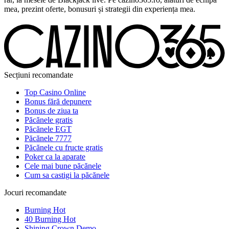
mea, prezint oferte, bonusuri și strategii din experiența mea.
Secțiuni recomandate
Top Casino Online
Bonus fără depunere
Bonus de ziua ta
Păcănele gratis
Păcănele EGT
Păcănele 7777
Păcănele cu fructe gratis
Poker ca la aparate
Cele mai bune păcănele
Cum sa castigi la păcănele
Jocuri recomandate
Burning Hot
40 Burning Hot
Shining Crown Demo