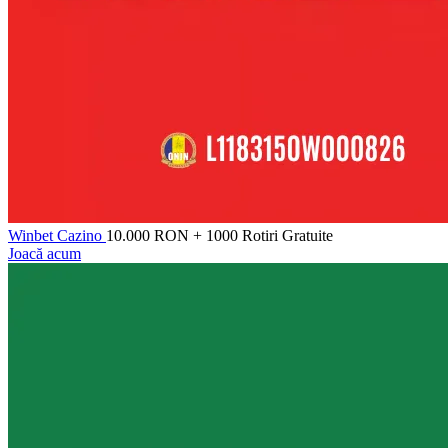
Winbet Cazino
10.000 RON + 1000 Rotiri Gratuite
Joacă acum