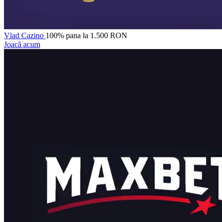
Vlad Cazino
100% pana la 1.500 RON
Joacă acum