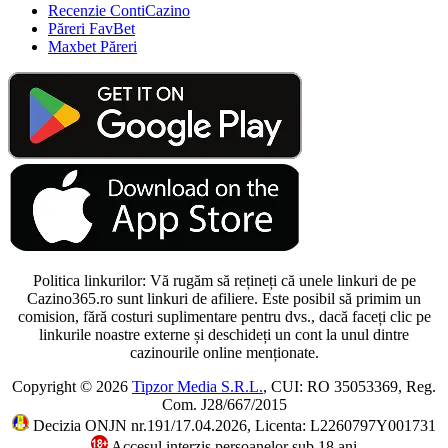
Recenzie ContiCazino
Păreri FavBet
Maxbet Păreri
Politica linkurilor: Vă rugăm să rețineți că unele linkuri de pe
Cazino365.ro sunt linkuri de afiliere. Este posibil să primim un
comision, fără costuri suplimentare pentru dvs., dacă faceți clic pe
linkurile noastre externe și deschideți un cont la unul dintre
cazinourile online menționate.
Copyright © 2026
Tipzor Media S.R.L.
, CUI: RO 35053369, Reg.
Com. J28/667/2015
Decizia ONJN nr.191/17.04.2026, Licenta: L2260797Y001731
Accesul interzis persoanelor sub 18 ani