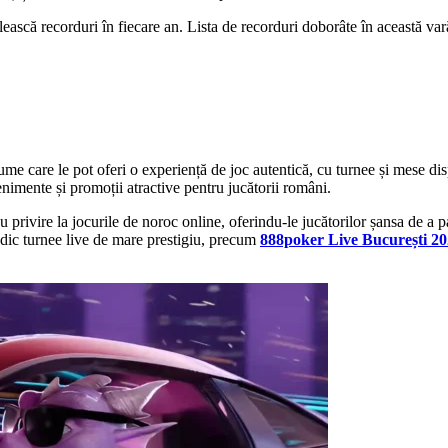
ească recorduri în fiecare an. Lista de recorduri doborâte în această 
me care le pot oferi o experiență de joc autentică, cu turnee și mese di
nimente și promoții atractive pentru jucătorii români.
privire la jocurile de noroc online, oferindu-le jucătorilor șansa de a par
dic turnee live de mare prestigiu, precum
888poker Live București 2