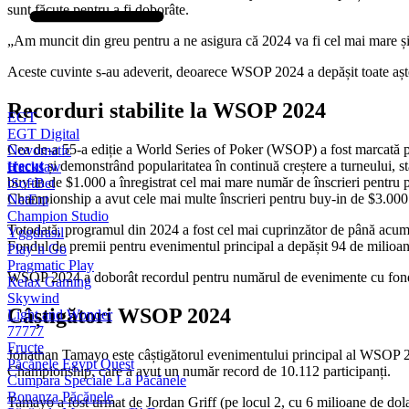
sunt făcute pentru a fi doborâte.
„Am muncit din greu pentru a ne asigura că 2024 va fi cel mai mare și
Aceste cuvinte s-au adeverit, deoarece WSOP 2024 a depășit toate aștep
Recorduri stabilite la WSOP 2024
EGT
EGT Digital
Cea de-a 55-a ediție a World Series of Poker (WSOP) a fost marcată pr
Novomatic
trecut
și demonstrând popularitatea în continuă creștere a turneului, 
Hacksaw
buy-in de $1.000 a înregistrat cel mai mare număr de înscrieri pentru 
iSoftBet
Championship a avut cele mai multe înscrieri pentru buy-in de $3.000
NetEnt
Champion Studio
Totodată, programul din 2024 a fost cel mai cuprinzător de până acum, 
Yggdrasil
Fondul de premii pentru evenimentul principal a depășit 94 de milioane
Play’n Go
Pragmatic Play
WSOP 2024 a doborât recordul pentru numărul de evenimente cu fonduri
Relax Gaming
Skywind
Câștigători WSOP 2024
Light and Wonder
77777
Fructe
Jonathan Tamayo este câștigătorul evenimentului principal al WSOP 20
Păcănele Egypt Quest
Championship, care a avut un număr record de 10.112 participanți.
Cumpara Speciale La Păcănele
Bonanza Păcănele
Tamayo a fost urmat de Jordan Griff (pe locul 2, cu 6 milioane de dolari