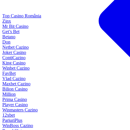
Top Casino România
Zinx
Mr Bit Casino
Get’s Bet
Betano
Don
Netbet Cazino
Joker Casino
ContiCazino
King Casino
Winbet Cazino
FavBet
Vlad Cazino
Maxbet Cazino
Bilion Casino
Million
Prima Casino
Player Casino
Winmasters Cazino
12xbet
PariuriPlus
WinBoss Cazino