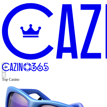
Top Casino