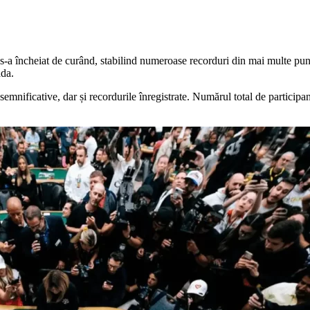
-a încheiat de curând, stabilind numeroase recorduri din mai multe pun
ada.
nificative, dar și recordurile înregistrate. Numărul total de participan