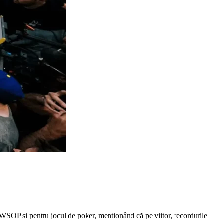
 WSOP și pentru jocul de poker, menționând că pe viitor, recordurile