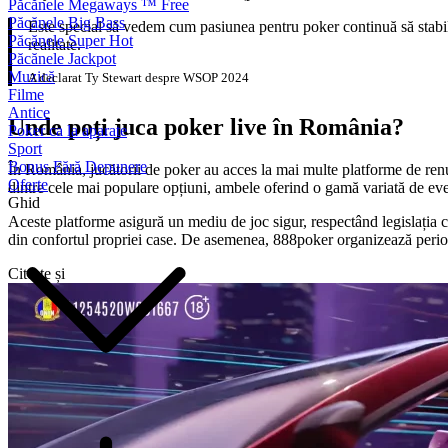
Păcănele Megaways ™ Free
Păcănele Big Bass
Este special să vedem cum pasiunea pentru poker continuă să stabil
Păcănele Super Hot
realitate.
Păcănele Jackpot
Muzică
A declarat Ty Stewart despre WSOP 2024
Filme
Antice
Unde poți juca poker live în România?
Poker ca la aparate
Sport
Bonus Fără Depunere
În România, jucătorii de poker au acces la mai multe platforme de renu
Oferte
dintre cele mai populare opțiuni, ambele oferind o gamă variată de eve
Ghid
Aceste platforme asigură un mediu de joc sigur, respectând legislația cu 
din confortul propriei case. De asemenea, 888poker organizează perio
Citește și