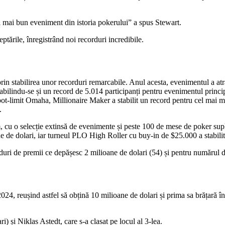
 mai bun eveniment din istoria pokerului” a spus Stewart.
tările, înregistrând noi recorduri incredibile.
in stabilirea unor recorduri remarcabile. Anul acesta, evenimentul a at
stabilindu-se și un record de 5.014 participanți pentru evenimentul pri
pot-limit Omaha, Millionaire Maker a stabilit un record pentru cel mai 
.
cu o selecție extinsă de evenimente și peste 100 de mese de poker suplim
 de dolari, iar turneul PLO High Roller cu buy-in de $25.000 a stabilit
 de premii ce depășesc 2 milioane de dolari (54) și pentru numărul de 
24, reușind astfel să obțină 10 milioane de dolari și prima sa brățară
) și Niklas Astedt, care s-a clasat pe locul al 3-lea.