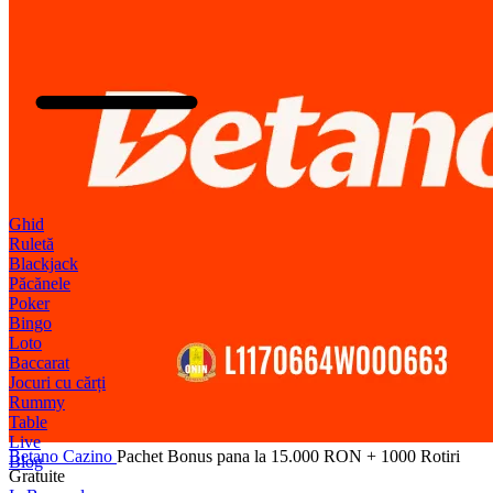
Ghid
Ruletă
Blackjack
Păcănele
Poker
Bingo
Loto
Baccarat
Jocuri cu cărți
Rummy
Table
Live
Betano Cazino
Pachet Bonus pana la 15.000 RON + 1000 Rotiri
Blog
Gratuite