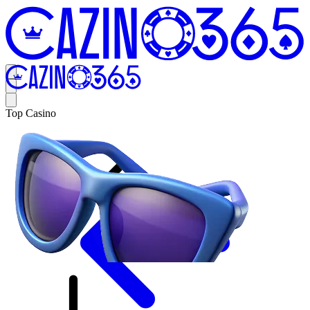
Top Casino