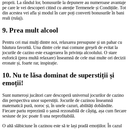
proprii. La rândul lor, bonusurile la depunere au numeroase avantaje
pe care le vei descoperi citind cu atenție Termenele și Condițiile. Tot
din acestea vei afla și modul în care poți converti bonusurile în bani
reali (rulaj).
9. Prea mult alcool
Pentru cei mai mulți dintre noi, relaxarea presupune și un pahar cu
băutura favorită. Una dintre cele mai comune greșeli de evitat la
jocurile de cazino este exagerarea în privința alcoolului. O stare
euforică (prea multă relaxare) înseamnă de cele mai multe ori decizii
eronate și, foarte rar, inspirație.
10. Nu te lăsa dominat de superstiții și
emoții!
Sunt numeroși jucători care descoperă universul jocurilor de cazino
din perspectiva unor superstiții. Jocurile de cazinou înseamnă
matematică pură, noroc și, în unele cazuri, abilități dobândite.
Fiecare pariu reprezintă o șansă rezonabilă de câștig, așa cum fiecare
sesiune de joc poate fi una neprofitabilă.
O altă slăbiciune în cazinou este să te lași pradă emoțiilor. În cazul