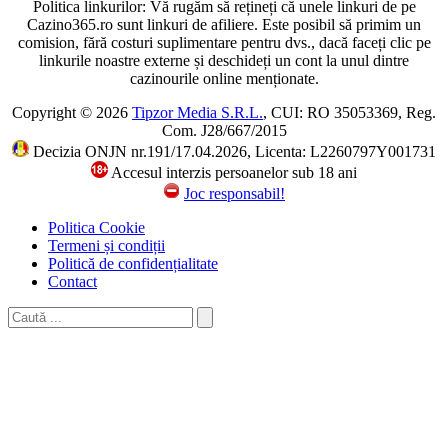
Politica linkurilor: Vă rugăm să rețineți că unele linkuri de pe
Cazino365.ro sunt linkuri de afiliere. Este posibil să primim un
comision, fără costuri suplimentare pentru dvs., dacă faceți clic pe
linkurile noastre externe și deschideți un cont la unul dintre
cazinourile online menționate.
Copyright © 2026
Tipzor Media S.R.L.
, CUI: RO 35053369, Reg.
Com. J28/667/2015
Decizia ONJN nr.191/17.04.2026, Licenta: L2260797Y001731
Accesul interzis persoanelor sub 18 ani
Joc responsabil!
Politica Cookie
Termeni și condiții
Politică de confidențialitate
Contact