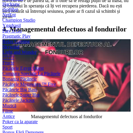
norocul nu e de partea ta, ar fi bine să te retragi puțin de la masă, nu
Hacksaw
să continui în speranța că îți vei recupera pierderea. Dacă nu ești
iSoftBet
încă hotărât să întrerupi sesiunea, poate ar fi cazul să schimbi și
NetEnt
jocul.
Champion Studio
Yggdrasil
4. Managementul defectuos al fondurilor
Play’n Go
Pragmatic Play
Relax Gaming
Skywind
Light and Wonder
77777
Fructe
Păcănele Egypt Quest
Cumpara Speciale La Păcănele
Bonanza Păcănele
Păcănele Megaways ™ Free
Păcănele Big Bass
Păcănele Super Hot
Păcănele Jackpot
Muzică
Filme
Antice
Managementul defectuos al fondurilor
Poker ca la aparate
Sport
Bonus Fără Depunere