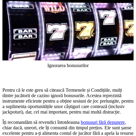
Ignorarea bonusurilor
Pentru că le este greu să citească Termenele și Condițiile, mulți
dintre jucătorii de cazino ignoră bonusurile. Acestea reprezintă
instrumente eficiente pentru a obține sesiuni de joc prelungite, pentru
a suplimenta oportunitățile unor câștiguri care contează (inclusiv
jackpoturi), dar, cel mai important, pentru mai multă distracție.
Îți recomandăm să revendici întotdeauna
bonusuri fără depunere
,
chiar dacă, uneori, ele îți consumă din timpul prețios. Ele sunt șanse
excelente pentru a-ți alimenta contul de jucător fără a apela la resurse