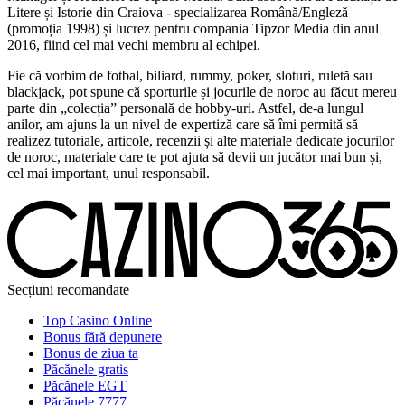
Litere și Istorie din Craiova - specializarea Română/Engleză
(promoția 1998) și lucrez pentru compania Tipzor Media din anul
2016, fiind cel mai vechi membru al echipei.
Fie că vorbim de fotbal, biliard, rummy, poker, sloturi, ruletă sau
blackjack, pot spune că sporturile și jocurile de noroc au făcut mereu
parte din „colecția” personală de hobby-uri. Astfel, de-a lungul
anilor, am ajuns la un nivel de expertiză care să îmi permită să
realizez tutoriale, articole, recenzii și alte materiale dedicate jocurilor
de noroc, materiale care te pot ajuta să devii un jucător mai bun și,
cel mai important, unul responsabil.
Secțiuni recomandate
Top Casino Online
Bonus fără depunere
Bonus de ziua ta
Păcănele gratis
Păcănele EGT
Păcănele 7777