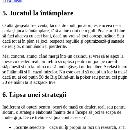
Ia Bonusul
5. Jucatul la întâmplare
O altă greșeală frecventă, făcută de mulți jucători, este aceea de a
paria și juca la întâmplare, fără a ține cont de reguli. Poate ar fi bine
să faci altceva cu acei bani, dacă nu vrei să joci corespunzător. Sau
dacă tot ai în plan să joci, respectă regulile și optimizează-ți șansele
de reușită, diminuându-ți pierderile.
Mai concret, atunci când mergi într-un cazinou și vrei să te așezi la
mese cu dealeri reali, ar trebui să optezi pentru un joc pe care îl
stăpânești și nu la prima masă unde găsești un loc liber. Același lucru
se întâmplă și în cazul mizelor. Nu este cazul să ocupi un loc la masă
dacă nu ai cel puțin 50 de Big Blind-uri la poker sau pentru cel puțin
20 de mâini la Blackjack live.
6. Lipsa unei strategii
Indiferent că optezi pentru jocuri de masă cu dealeri reali sau pentru
sloturi, o strategie elaborată înainte de a începe să joci te scapă de
multe griji. De ce trebuie să țină cont aceasta?
Jocurile selectate – dacă nu îți propui să faci un research, ar fi