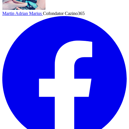
Martin Adrian Marius
Cofondator Cazino365