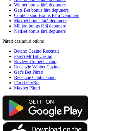
Winbet bonus fără depunere
Gets Bet bonus fără depunere
ContiCazino Bonus Fără Depunere
Maxbet bonus fără depunere
Million bonus fără depunere
NetBet bonus fără depunere
Păreri cazinouri online
Betano Cazino Recenzii
Păreri Mr Bit Casino
Review Unibet Cazino
Recenzie Winbet Cazino
Get’s Bet Păreri
Recenzie ContiCazino
Păreri FavBet
Maxbet Păreri