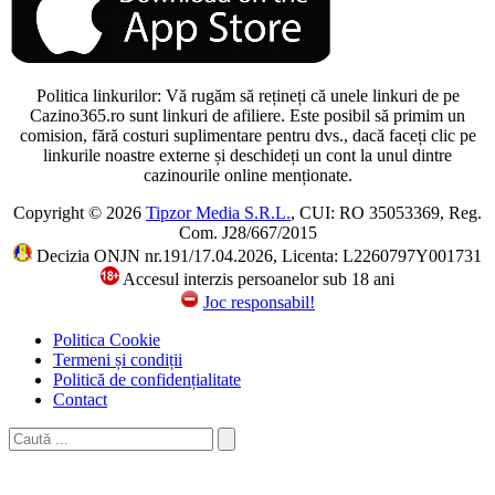
Politica linkurilor: Vă rugăm să rețineți că unele linkuri de pe
Cazino365.ro sunt linkuri de afiliere. Este posibil să primim un
comision, fără costuri suplimentare pentru dvs., dacă faceți clic pe
linkurile noastre externe și deschideți un cont la unul dintre
cazinourile online menționate.
Copyright © 2026
Tipzor Media S.R.L.
, CUI: RO 35053369, Reg.
Com. J28/667/2015
Decizia ONJN nr.191/17.04.2026, Licenta: L2260797Y001731
Accesul interzis persoanelor sub 18 ani
Joc responsabil!
Politica Cookie
Termeni și condiții
Politică de confidențialitate
Contact