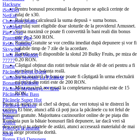
Hacksaw
Pentru bonusul procentual la depunere se aplică cerințe de
iSoftBet
rulaj de x30.
NetEnt
Rulajul se calculează la suma depusă + suma bonus.
Champion Studio
La rulaj sunt eligibile doar sloturile de la providerul Amusnet.
Yggdrasil
Suma maximă ce poate fi convertită în bani reali din bonus
Play’n Go
este de 2.500 RON.
Pragmatic Play
Rotirile Gratuite se vor credita imediat după depunere și vor fi
Relax Gaming
valabile timp de 7 zile de la acordare.
Skywind
Rotirile vor fi disponibile la slotul 20 Bulky Fruits, pe miza de
Light and Wonder
0.20 RON.
77777
Câștigul obținut din rotiri trebuie rulat de 40 de ori pentru a fi
Fructe
transferat în balanța reală.
Păcănele Egypt Quest
Suma maximă de bani ce poate fi câștigată în urma efectuării
Cumpara Speciale La Păcănele
rulajului din rotiri este de 200 RON.
Bonanza Păcănele
Miza maximă acceptată la completarea rulajului este de 15
Păcănele Megaways ™ Free
RON.
Păcănele Big Bass
Păcănele Super Hot
Poate că astăzi nu ai chef să depui, dar vrei totuși să te distrezi în
Păcănele Jackpot
cazino. Ei bine, atunci află că poți juca la păcănele cu tot felul de
Muzică
bonusuri gratuite. Majoritatea cazinourilor online de pe piața din
Filme
România pun la bătaie bonusuri fără depunere, iar dacă vrei să
Antice
descoperi și tu ofertele de astăzi, atunci accesează materialul de mai
Poker ca la aparate
jos și alege promoția dorită.
Sport
Bonus Fără Depunere