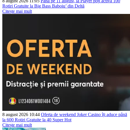
8 august 2026 11:05
Până pe 11 august, la Player poți activa 100
Rotiri Gratuite la Big Bass Baboiu’ din Deltă
Citește mai mult
8 august 2026 10:44
Oferta de weekend Joker Casino îți aduce până
la 600 Rotiri Gratuite la 40 Super Hot
Citește mai mult