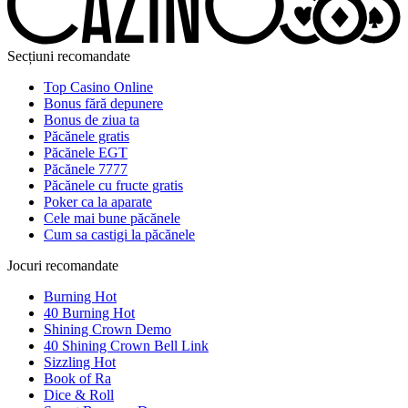
Secțiuni recomandate
Top Casino Online
Bonus fără depunere
Bonus de ziua ta
Păcănele gratis
Păcănele EGT
Păcănele 7777
Păcănele cu fructe gratis
Poker ca la aparate
Cele mai bune păcănele
Cum sa castigi la păcănele
Jocuri recomandate
Burning Hot
40 Burning Hot
Shining Crown Demo
40 Shining Crown Bell Link
Sizzling Hot
Book of Ra
Dice & Roll