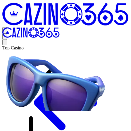
Top Casino