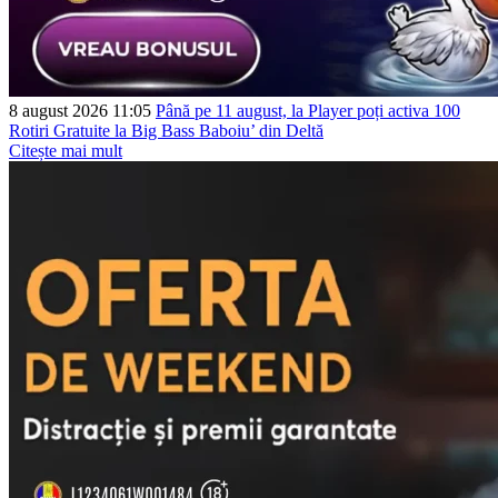
8 august 2026 11:05
Până pe 11 august, la Player poți activa 100
Rotiri Gratuite la Big Bass Baboiu’ din Deltă
Citește mai mult