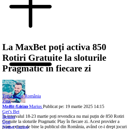
La MaxBet poți activa 850
Rotiri Gratuite la sloturile
Pragmatic în fiecare zi
Top Casino România
Zinx
Martin Adrian Marius
Publicat pe: 19 martie 2025 14:15
Mr Bit Casino
Get’s Bet
În intervalul 18-23 martie poți revendica nu mai puțin de 850 Rotiri
Betano
Gratuite la sloturile Pragmatic Play în fiecare zi. Acest provider a
Don
prins extrem de bine la publicul din România, având ce-i drept jocuri
Netbet Cazino