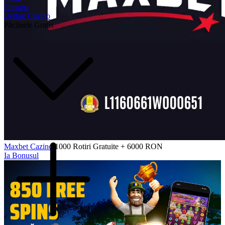
Fortuna
Betfair Cazino
Păcănele Gratis
Maxbet Cazino
1000 Rotiri Gratuite + 6000 RON
Ia Bonusul