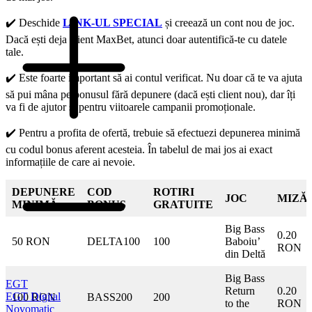
✔️ Deschide
LINK-UL SPECIAL
și creează un cont nou de joc.
Dacă ești deja client MaxBet, atunci doar autentifică-te cu datele
tale.
✔️ Este foarte important să ai contul verificat. Nu doar că te va ajuta
să pui mâna pe bonusul fără depunere (dacă ești client nou), dar îți
va fi de ajutor și pentru viitoarele campanii promoționale.
✔️ Pentru a profita de ofertă, trebuie să efectuezi depunerea minimă
cu codul bonus aferent acesteia. În tabelul de mai jos ai exact
informațiile de care ai nevoie.
DEPUNERE
COD
ROTIRI
JOC
MIZĂ
MINIMĂ
BONUS
GRATUITE
Big Bass
0.20
50 RON
DELTA100
100
Baboiu’
RON
din Deltă
Big Bass
EGT
Return
0.20
EGT Digital
100 RON
BASS200
200
to the
RON
Novomatic