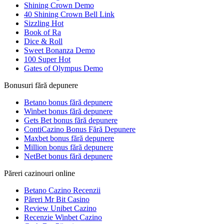
Shining Crown Demo
40 Shining Crown Bell Link
Sizzling Hot
Book of Ra
Dice & Roll
Sweet Bonanza Demo
100 Super Hot
Gates of Olympus Demo
Bonusuri fără depunere
Betano bonus fără depunere
Winbet bonus fără depunere
Gets Bet bonus fără depunere
ContiCazino Bonus Fără Depunere
Maxbet bonus fără depunere
Million bonus fără depunere
NetBet bonus fără depunere
Păreri cazinouri online
Betano Cazino Recenzii
Păreri Mr Bit Casino
Review Unibet Cazino
Recenzie Winbet Cazino