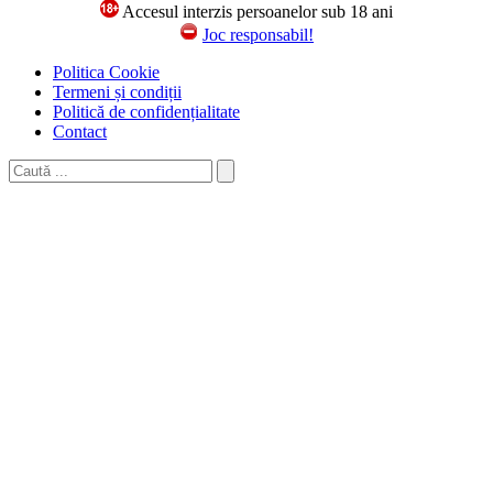
Accesul interzis persoanelor sub 18 ani
Joc responsabil!
Politica Cookie
Termeni și condiții
Politică de confidențialitate
Contact