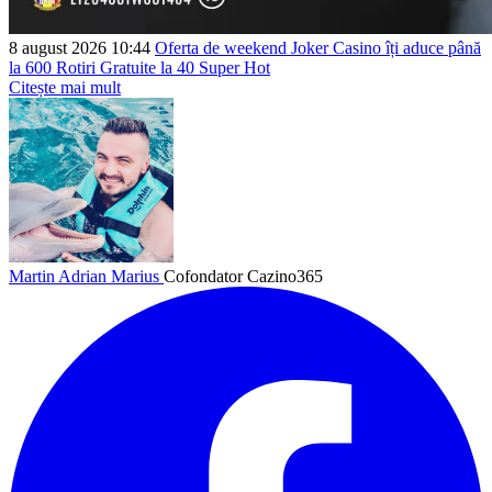
8 august 2026 10:44
Oferta de weekend Joker Casino îți aduce până
la 600 Rotiri Gratuite la 40 Super Hot
Citește mai mult
Martin Adrian Marius
Cofondator Cazino365