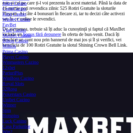
este și cel pe care ți-l voi prezenta în acest material. Până la data de
Joker Casino
16 martie poți revendica zilnic 525 Rotiri Gratuite la sloturile
ContiCazino
Playson. Ai câte 4 bonusuri în fiecare zi, iar tu decizi câte activezi
King Casino
sau în ce ordine le revendici.
Winbet Cazino
FavBet
De asemenea, trebuie să îți aduc la cunoștință și faptul că MaxBet
Vlad Cazino
include un
bonus fără depunere
în oferta de bun-venit. Dacă îți
Maxbet Cazino
deschizi un cont nou prin bannerul de mai jos și îl și verifici, vei
Bilion Casino
beneficia de 100 Rotiri Gratuite la slotul Shining Crown Bell Link.
Million
Prima Casino
Player Casino
Winmasters Cazino
12xbet
PariuriPlus
WinBoss Cazino
Royal Slots
32Roșu
Pokerstars Casino
Unibet Cazino
Winner
Spin
Hotspins
Luck Casino
Casa Pariurilor
Win2