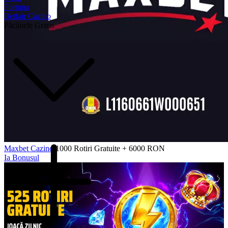
Fortuna
Betfair Cazino
Păcănele Gratis
Maxbet Cazino
1000 Rotiri Gratuite + 6000 RON
Ia Bonusul