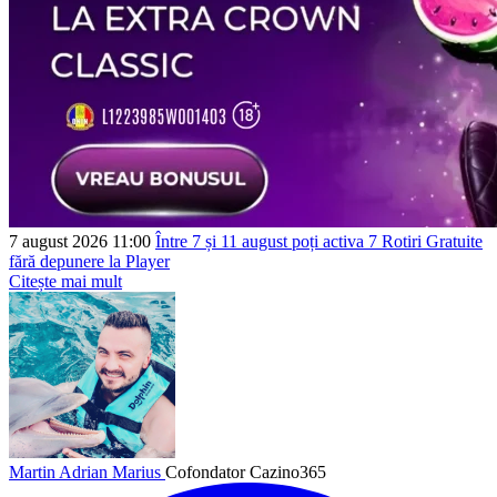
7 august 2026 11:00
Între 7 și 11 august poți activa 7 Rotiri Gratuite
fără depunere la Player
Citește mai mult
Martin Adrian Marius
Cofondator Cazino365