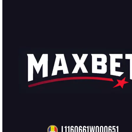
Ghid
Ruletă
Blackjack
Păcănele
Poker
Bingo
Loto
Baccarat
7 august 2026 12:13
Profită de oferta Charged Spins de la Mr Bit și
Jocuri cu cărți
revendică până la 30 Rotiri Gratuite
Rummy
Citește mai mult
Table
Live
Blog