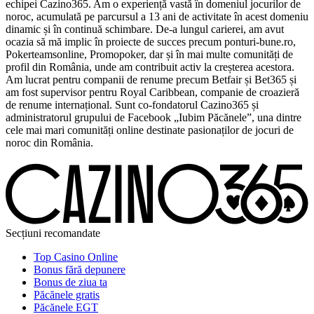
echipei Cazino365. Am o experiență vastă în domeniul jocurilor de
noroc, acumulată pe parcursul a 13 ani de activitate în acest domeniu
dinamic și în continuă schimbare. De-a lungul carierei, am avut
ocazia să mă implic în proiecte de succes precum ponturi-bune.ro,
Pokerteamsonline, Promopoker, dar și în mai multe comunități de
profil din România, unde am contribuit activ la creșterea acestora.
Am lucrat pentru companii de renume precum Betfair și Bet365 și
am fost supervisor pentru Royal Caribbean, companie de croazieră
de renume internațional. Sunt co-fondatorul Cazino365 și
administratorul grupului de Facebook „Iubim Păcănele”, una dintre
cele mai mari comunități online destinate pasionaților de jocuri de
noroc din România.
Secțiuni recomandate
Top Casino Online
Bonus fără depunere
Bonus de ziua ta
Păcănele gratis
Păcănele EGT