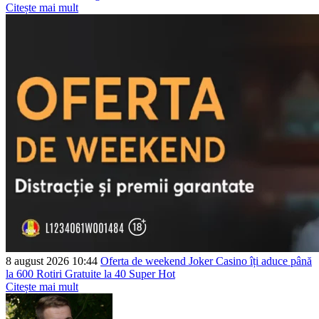
Citește mai mult
8 august 2026 10:44
Oferta de weekend Joker Casino îți aduce până
la 600 Rotiri Gratuite la 40 Super Hot
Citește mai mult