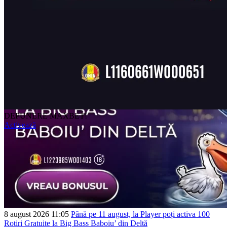
8 august 2026 11:20
Profită de oferta de weekend Win2 și ai bonus
la prima depunere + 170 Rotiri Gratuite pe miza de 1 leu
Citește mai mult
DEPUNERE MAXBET!
Activează
8 august 2026 11:05
Până pe 11 august, la Player poți activa 100
Rotiri Gratuite la Big Bass Baboiu’ din Deltă