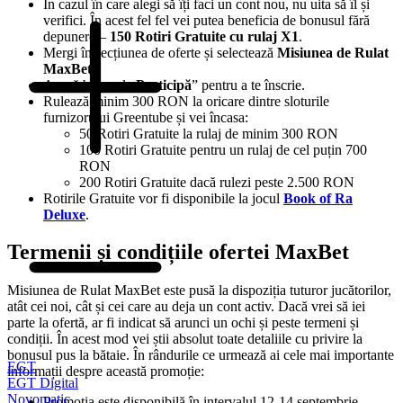
În cazul în care alegi să îți faci un cont nou, nu uita să îl și
verifici. În acest fel fel vei putea beneficia de bonusul fără
depunere –
150 Rotiri Gratuite cu rulaj X1
.
Mergi în secțiunea de oferte și selectează
Misiunea de Rulat
MaxBet
.
Apasă butonul „
Participă
” pentru a te înscrie.
Rulează minim 300 RON la oricare dintre sloturile
furnizorului Greentube și vei încasa:
50 Rotiri Gratuite la rulaj de minim 300 RON
100 Rotiri Gratuite pentru un rulaj de cel puțin 700
RON
200 Rotiri Gratuite dacă rulezi peste 2.500 RON
Rotirile Gratuite vor fi disponibile la jocul
Book of Ra
Deluxe
.
Termenii și condițiile ofertei MaxBet
Misiunea de Rulat MaxBet este pusă la dispoziția tuturor jucătorilor,
atât cei noi, cât și cei care au deja un cont activ. Dacă vrei să iei
parte la ofertă, ar fi indicat să arunci un ochi și peste termeni și
condiții. În acest mod vei știi absolut toate detaliile cu privire la
bonusul pus la bătaie. În rândurile ce urmează ai cele mai importante
EGT
informații despre această promoție:
EGT Digital
Novomatic
Promoția este disponibilă în intervalul 12-14 septembrie.