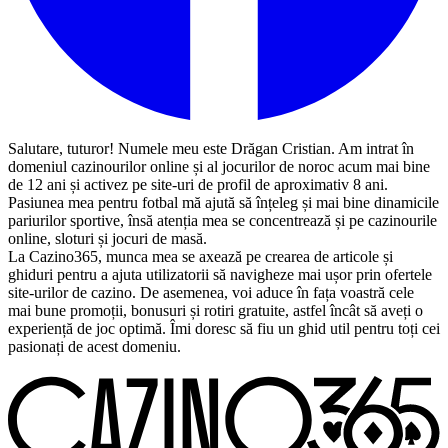
Salutare, tuturor! Numele meu este Drăgan Cristian. Am intrat în
domeniul cazinourilor online și al jocurilor de noroc acum mai bine
de 12 ani și activez pe site-uri de profil de aproximativ 8 ani.
Pasiunea mea pentru fotbal mă ajută să înțeleg și mai bine dinamicile
pariurilor sportive, însă atenția mea se concentrează și pe cazinourile
online, sloturi și jocuri de masă.
La Cazino365, munca mea se axează pe crearea de articole și
ghiduri pentru a ajuta utilizatorii să navigheze mai ușor prin ofertele
site-urilor de cazino. De asemenea, voi aduce în fața voastră cele
mai bune promoții, bonusuri și rotiri gratuite, astfel încât să aveți o
experiență de joc optimă. Îmi doresc să fiu un ghid util pentru toți cei
pasionați de acest domeniu.