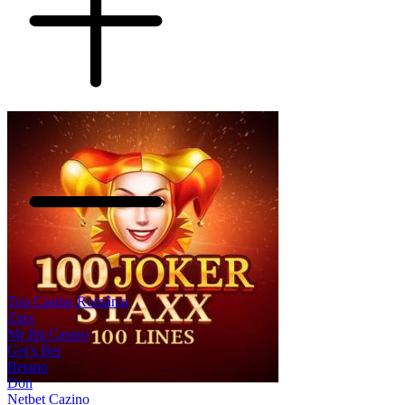
Top Casino România
Zinx
Mr Bit Casino
Get’s Bet
Betano
Don
Netbet Cazino