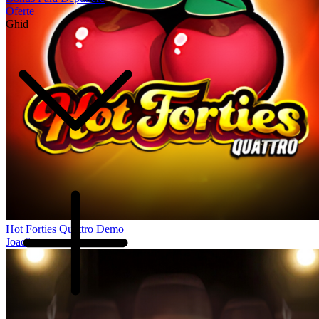
Oferte
Ghid
Hot Forties Quattro Demo
Joacă acum