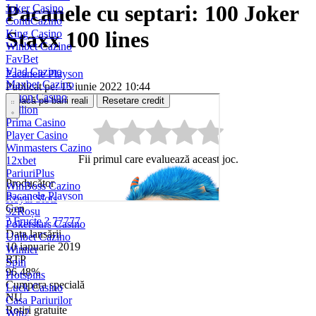
Pacanele cu septari: 100 Joker
Joker Casino
ContiCazino
Staxx 100 lines
King Casino
Winbet Cazino
FavBet
Vlad Cazino
Pacanele Playson
Maxbet Cazino
Publicat pe: 15 iunie 2022 10:44
Bilion Casino
Joacă pe bani reali
Resetare credit
Million
Prima Casino
Player Casino
Winmasters Cazino
Fii primul care evaluează aceast joc.
12xbet
PariuriPlus
Producător
WinBoss Cazino
Pacanele Playson
Royal Slots
Gen
32Roșu
? Fructe ?
77777
Pokerstars Casino
Data lansării
Unibet Cazino
10 ianuarie 2019
Winner
RTP
Spin
96.48%
Hotspins
Cumpara specială
Luck Casino
NU
Casa Pariurilor
Rotiri gratuite
Win2