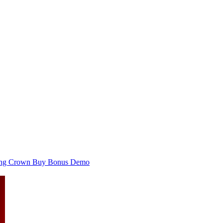
ing Crown Buy Bonus Demo