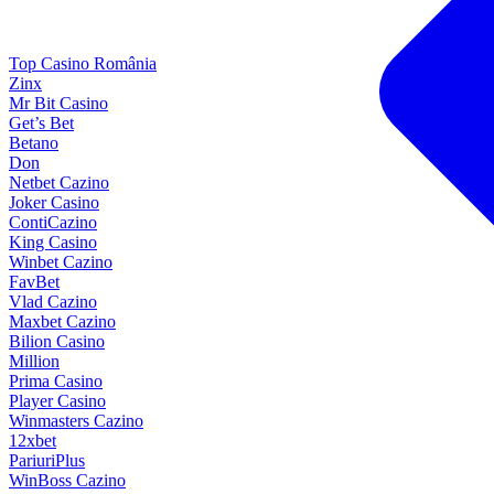
Top Casino România
Zinx
Mr Bit Casino
Get’s Bet
Betano
Don
Netbet Cazino
Joker Casino
ContiCazino
King Casino
Winbet Cazino
FavBet
Vlad Cazino
Maxbet Cazino
Bilion Casino
Million
Prima Casino
Player Casino
Winmasters Cazino
12xbet
PariuriPlus
WinBoss Cazino