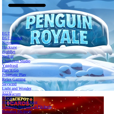
EGT
EGT Digital
Novomatic
Hacksaw
iSoftBet
NetEnt
Champion Studio
Yggdrasil
Play’n Go
Pragmatic Play
Relax Gaming
Skywind
Light and Wonder
77777
Joacă acum
Fructe
Păcănele Egypt Quest
Cumpara Speciale La Păcănele
Bonanza Păcănele