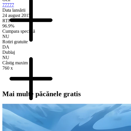
77777
Data lansării
24 august 2015
RTP
96.9%
Cumpara specială
NU
Rotiri gratuite
DA
Dublaj
NU
Câstig maxim
760 x
Mai multe păcănele gratis