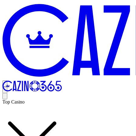
Top Casino