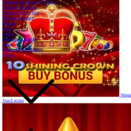
Păcănele Megaways ™ Free
Păcănele Big Bass
Păcănele Super Hot
Păcănele Jackpot
Muzică
Filme
Antice
Poker ca la aparate
Sport
Bonus Fără Depunere
Oferte
Ghid
Shin
Joacă acum