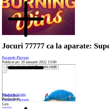
Jocuri 77777 ca la aparate: Su
Pacanele Playson
Publicat pe: 20 ianuarie 2022 15:00
Joacă pe bani reali
Resetare credit
Păcănele Gratis
Producător
Producători
Pacanele Playson
Gen
77777