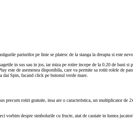
urile pariurilor pe linie se platesc de la stanga la dreapta si este nevo
 sagetile in sus sau in jos, iar miza pe rotire incepe de la 0.20 de bani 
y este de asemenea disponibila, care va permite sa rotiti rolele de pana 
sa dai Spin, facand click pe butonul verde mare.
s precum rotiri gratuite, insa are o caracteristica, un multiplicator de 
 deci vorbim despre simbolurile cu fructe, atat de cautate in lumea jucator