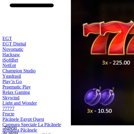
EGT
EGT Digital
Novomatic
Hacksaw
iSoftBet
NetEnt
Champion Studio
Yggdrasil
Play’n Go
Pragmatic Play
Relax Gaming
Skywind
Light and Wonder
77777
Fructe
Păcănele Egypt Quest
Cumpara Speciale La Păcănele
Tabela
Bonanza Păcănele
de plata