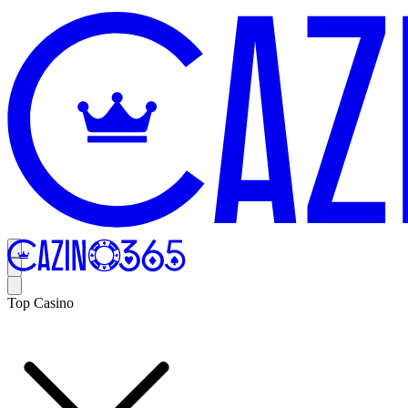
Top Casino