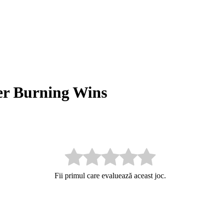
per Burning Wins
Fii primul care evaluează aceast joc.