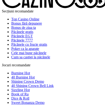
Secțiuni recomandate
Top Casino Online
Bonus fără depunere
Bonus de ziua ta
Păcănele gratis
Păcănele EGT
Păcănele 7777
Păcănele cu fructe gratis
Poker ca la aparate
Cele mai bune păcănele
Cum sa castigi la păcănele
Jocuri recomandate
Burning Hot
40 Burning Hot
Shining Crown Demo
40 Shining Crown Bell Link
Sizzling Hot
Book of Ra
Dice & Roll
Sweet Bonanza Demo