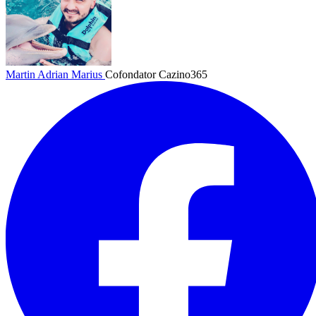
Martin Adrian Marius
Cofondator Cazino365