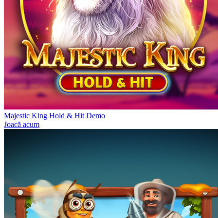
Majestic King Hold & Hit Demo
Joacă acum