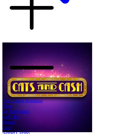
Top Casino România
Zinx
Mr Bit Casino
Get’s Bet
Betano
Don
Netbet Cazino