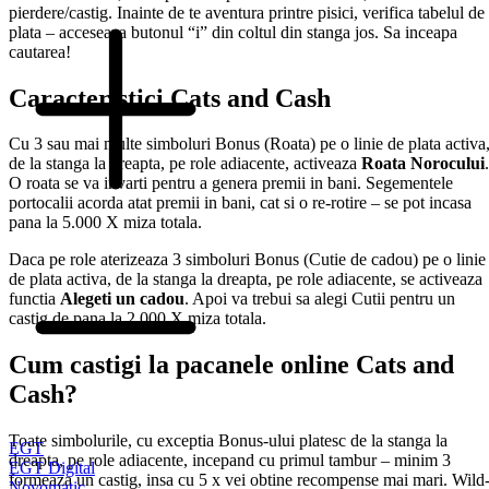
pierdere/castig. Inainte de te aventura printre pisici, verifica tabelul de
plata – acceseaza butonul “i” din coltul din stanga jos. Sa inceapa
cautarea!
Caracteristici Cats and Cash
Cu 3 sau mai multe simboluri Bonus (Roata) pe o linie de plata activa
de la stanga la dreapta, pe role adiacente, activeaza
Roata Norocului
.
O roata se va invarti pentru a genera premii in bani. Segementele
portocalii acorda atat premii in bani, cat si o re-rotire – se pot incasa
pana la 5.000 X miza totala.
Daca pe role aterizeaza 3 simboluri Bonus (Cutie de cadou) pe o linie
de plata activa, de la stanga la dreapta, pe role adiacente, se activeaza
functia
Alegeti un cadou
. Apoi va trebui sa alegi Cutii pentru un
castig de pana la 2.000 X miza totala.
Cum castigi la pacanele online Cats and
Cash?
Toate simbolurile, cu exceptia Bonus-ului platesc de la stanga la
EGT
dreapta, pe role adiacente, incepand cu primul tambur – minim 3
EGT Digital
formeaza un castig, insa cu 5 x vei obtine recompense mai mari. Wild
Novomatic