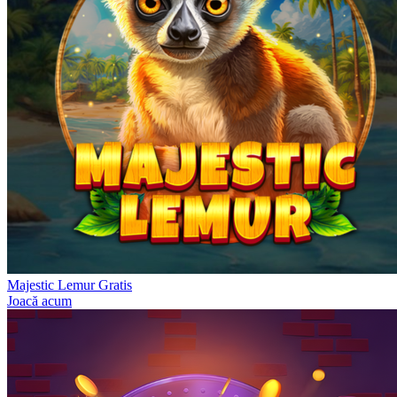
Majestic Lemur Gratis
Joacă acum