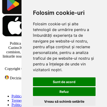
Folosim cookie-uri
Folosim cookie-uri și alte
tehnologii de urmărire pentru a
îmbunătăți experiența ta de
navigare pe website-ul nostru,
Politica linkurilor: Vă rugăm să rețineți că unele linkuri de pe
pentru afișa conținut și reclame
Cazino365.ro sunt linkuri de afiliere. Este posibil să primim un
comision, fără costuri suplimentare pentru dvs., dacă faceți clic pe
personalizate, pentru a analiza
linkurile noastre externe și deschideți un cont la unul dintre cazinouril
traficul de pe website-ul nostru și
online menționate.
pentru a înțelege de unde vin
Copyright © 2026
Tipzor Media S.R.L.
, CUI: RO 35053369, Reg.
vizitatorii noștri.
Com. J28/667/2015
Decizia ONJN nr.191/17.04.2026, Licenta: L2260797Y001731
Sunt de acord
Accesul interzis persoanelor sub 18 ani
Joc responsabil!
Refuz
Politica Cookie
Termeni și condiții
Vreau să schimb setările
Politică de confidențialitate