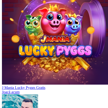
J Mania Lucky Pyggs Gratis
Joacă acum