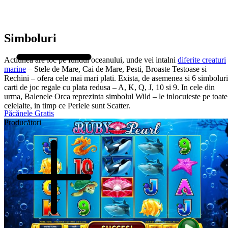
Simboluri
Actiunea are loc pe fundul oceanului, unde vei intalni
diferite creaturi
marine
– Stele de Mare, Cai de Mare, Pesti, Broaste Testoase si
Rechini – ofera cele mai mari plati. Exista, de asemenea si 6 simboluri
carti de joc regale cu plata redusa – A, K, Q, J, 10 si 9. In cele din
urma, Balenele Orca reprezinta simbolul Wild – le inlocuieste pe toate
celelalte, in timp ce Perlele sunt Scatter.
Păcănele Gratis
Producători