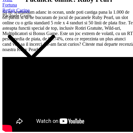
Fortuna
Betfair Cazino
Sa ne scufundam adanc in ocean, unde poti castiga pana la 1.000 de
Păcănele Gratis
ori pariul si sa ne bucuram de jocul de pacanele Ruby Pearl, un slot
online cu o grila standard 5 role x 4 randuri si 50 linii de plata fixe. Te
asteapta functii special de top, inclusiv Rotiri Gratuite, Wild-uri,
Multiplicatori si Bonus Game. Este un joc extrem de volatil, cu un R
peste media de piata, de 96.74%, ceea ce reprezinta un plus atunci
cand vrei sa il incerci. Te-am facut curios? Citeste mai departe recenzi
noastra Ruby Pearl.