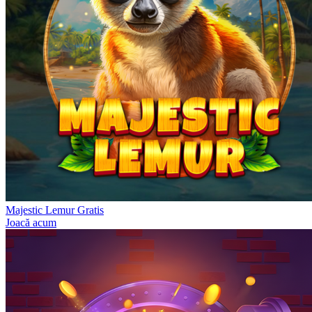
Majestic Lemur Gratis
Joacă acum