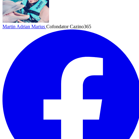
Martin Adrian Marius
Cofondator Cazino365