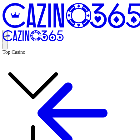
Top Casino