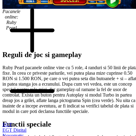
Pacanele
online:
Ruby
Pearl
Reguli de joc si gameplay
Ruby Pearl pacanele online vine cu 5 role, 4 randuri si 50 linii de plat
fixe. In ceea ce priveste pariurile, vei putea plasa mize cuprinse 0.50
RON si 1.500 RON, pe care o vei putea seta din butoanele + si – afla
in patea stanga jos a ecranului. Dupa cum vei vedea, este un concep
special pentru role mici, dar gameplay-ul ramane la fel de usor de
controlat. Exista un buton pentru Autoplay si modul Turbo in partea
dreap jos a grilei, aflate langa pictograma Spin (cea verde). Nu uita ca
inainte de a incepe aventura, ar fi indicat sa verifici tabelul de plata si
modul in care poti declansa functiile speciale.
Functii speciale
EGT
EGT Digital
Novomatic