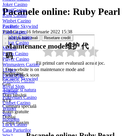
Joker Casino
Pacanele online: Ruby Pearl
ContiCazino
King Casino
Winbet Cazino
Pacanele Skywind
FavBet
Publicat pe: 16 februarie 2022 15:38
Vlad Cazino
Maxbet Cazino
Joacă pe bani reali
Resetare credit
Bilion Casino
Million
Prima Casino
Player Casino
Fii primul care evaluează aceast joc.
Winmasters Cazino
12xbet
Producător
PariuriPlus
Pacanele Skywind
WinBoss Cazino
Gen
Royal Slots
Animale si natura
32Roșu
Data lansării
Pokerstars Casino
RTP
Unibet Cazino
Cumpara specială
Winner
Rotiri gratuite
Spin
Dublaj
Hotspins
Câstig maxim
Luck Casino
Casa Pariurilor
Pacanele online: Ruby Pearl
Win2