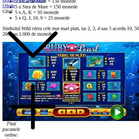
Bonus Fără Depunere
5 x Cal de Mare = 150 monede
Oferte
5 x Stea de Mare = 150 monede
Ghid
5 x A, K = 50 monede
5 x Q, J, 10, 9 = 25 monede
Simbolul Wild ofera cele mai mari plati, iar 2, 3, 4 sau 5 acorda 10, 50
200 sau 1.000 de monede.
Plati
pacanele
online: