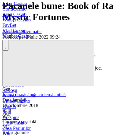
Joker Casino
Pacanele bune: Book of Ra
ContiCazino
King Casino
Mystic Fortunes
Winbet Cazino
FavBet
Vlad Cazino
Maxbet Cazino
Pacanele Novomatic
Bilion Casino
Publicat pe: 2 iulie 2022 09:24
Million
Joacă pe bani reali
Resetare credit
Prima Casino
Player Casino
Winmasters Cazino
12xbet
Fii primul care evaluează aceast joc.
PariuriPlus
WinBoss Cazino
Producător
Royal Slots
Pacanele Novomatic
32Roșu
Gen
Pokerstars Casino
Jocuri de păcănele cu temă antică
Unibet Cazino
Data lansării
Winner
18 octombrie 2018
Spin
RTP
Hotspins
95%
Luck Casino
Cumpara specială
Casa Pariurilor
NU
Win2