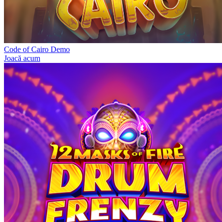
Code of Cairo Demo
Joacă acum