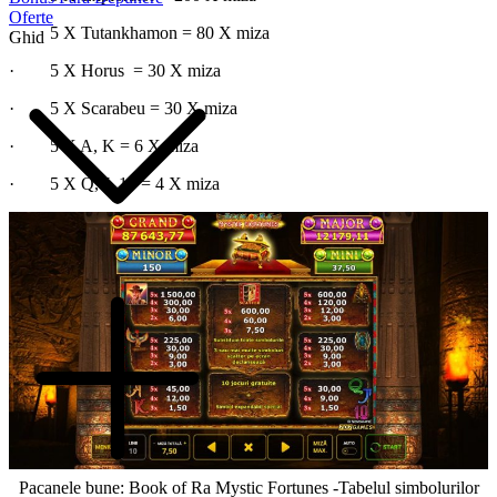
Bonus Fără Depunere
Oferte
· 5 X Tutankhamon = 80 X miza
Ghid
· 5 X Horus = 30 X miza
· 5 X Scarabeu = 30 X miza
· 5 X A, K = 6 X miza
· 5 X Q, J, 10 = 4 X miza
Pacanele bune: Book of Ra Mystic Fortunes -Tabelul simbolurilor