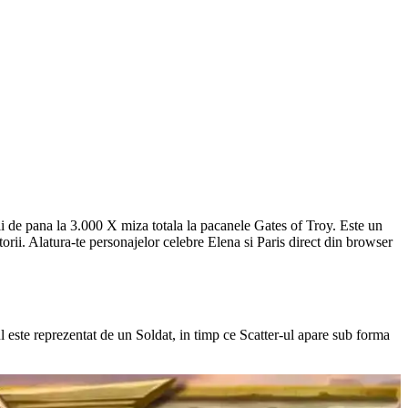
ii de pana la 3.000 X miza totala la pacanele Gates of Troy. Este un
atorii. Alatura-te personajelor celebre Elena si Paris direct din browser
l este reprezentat de un Soldat, in timp ce Scatter-ul apare sub forma