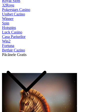
Royal Slots
32Roșu
Pokerstars Casino
Unibet Cazino
Winner
Spin
Hotspins
Luck Casino
Casa Pariurilor
Win2
Fortuna
Betfair Cazino
Păcănele Gratis