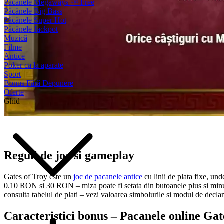
Păcănele Megaways ™ Free
Păcănele Big Bass
Păcănele Super Hot
Păcănele Jackpot
Muzică
Filme
Antice
Poker ca la aparate
Sport
Bonus Fără Depunere
Oferte
Ghid
Reguli de joc si gameplay
Gates of Troy este un
joc de pacanele antice
cu linii de plata fixe, un
0.10 RON si 30 RON – miza poate fi setata din butoanele plus si minus de
consulta tabelul de plati – vezi valoarea simbolurile si modul de declan
Caracteristici bonus
– Pacanele online Gat