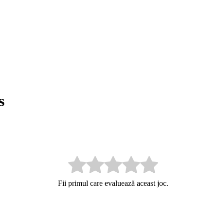
s
Fii primul care evaluează aceast joc.