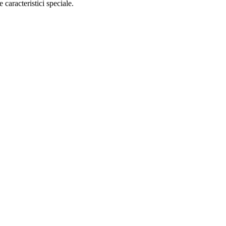
caracteristici speciale.