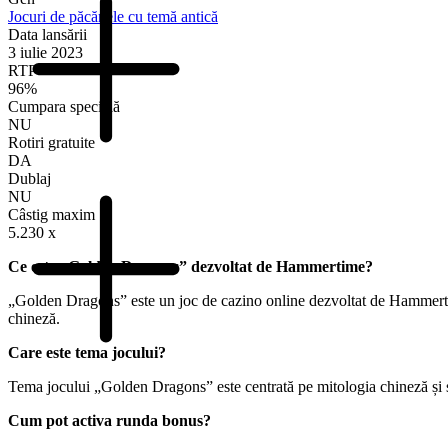
Jocuri de păcănele cu temă antică
Data lansării
3 iulie 2023
RTP
96%
Cumpara specială
NU
Rotiri gratuite
DA
Dublaj
NU
Câstig maxim
5.230 x
Ce este „Golden Dragons” dezvoltat de Hammertime?
„Golden Dragons” este un joc de cazino online dezvoltat de Hammertime.
chineză.
Care este tema jocului?
Tema jocului „Golden Dragons” este centrată pe mitologia chineză și si
Cum pot activa runda bonus?