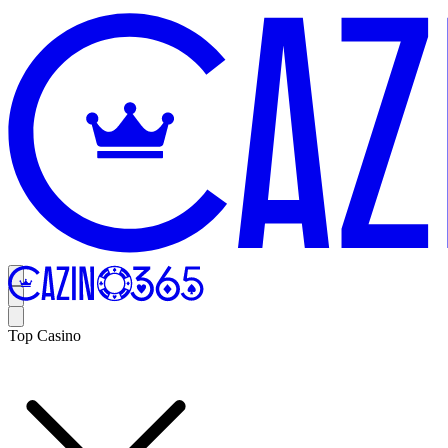
Top Casino