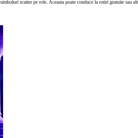
boluri scatter pe role. Aceasta poate conduce la rotiri gratuite sau alte 