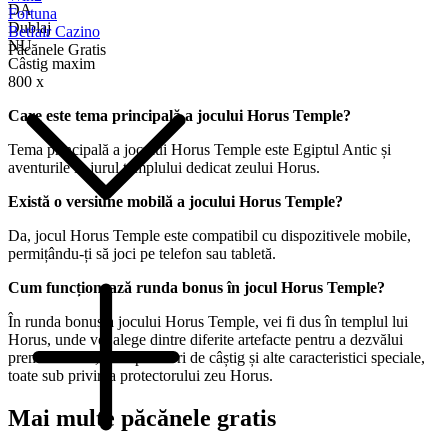
DA
Fortuna
Dublaj
Betfair Cazino
NU
Păcănele Gratis
Câstig maxim
800 x
Care este tema principală a jocului Horus Temple?
Tema principală a jocului Horus Temple este Egiptul Antic și
aventurile în jurul templului dedicat zeului Horus.
Există o versiune mobilă a jocului Horus Temple?
Da, jocul Horus Temple este compatibil cu dispozitivele mobile,
permițându-ți să joci pe telefon sau tabletă.
Cum funcționează runda bonus în jocul Horus Temple?
În runda bonus a jocului Horus Temple, vei fi dus în templul lui
Horus, unde vei alege dintre diferite artefacte pentru a dezvălui
premii în bani, multiplicatori de câștig și alte caracteristici speciale,
toate sub privirea protectorului zeu Horus.
Mai multe păcănele gratis