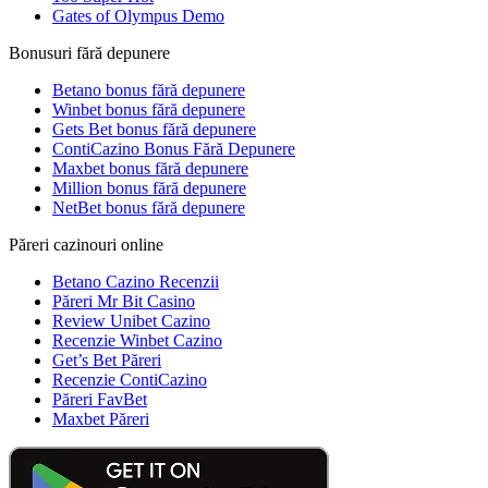
Gates of Olympus Demo
Bonusuri fără depunere
Betano bonus fără depunere
Winbet bonus fără depunere
Gets Bet bonus fără depunere
ContiCazino Bonus Fără Depunere
Maxbet bonus fără depunere
Million bonus fără depunere
NetBet bonus fără depunere
Păreri cazinouri online
Betano Cazino Recenzii
Păreri Mr Bit Casino
Review Unibet Cazino
Recenzie Winbet Cazino
Get’s Bet Păreri
Recenzie ContiCazino
Păreri FavBet
Maxbet Păreri