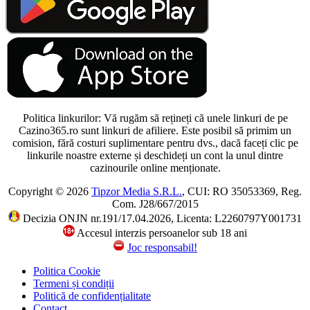
Politica linkurilor: Vă rugăm să rețineți că unele linkuri de pe
Cazino365.ro sunt linkuri de afiliere. Este posibil să primim un
comision, fără costuri suplimentare pentru dvs., dacă faceți clic pe
linkurile noastre externe și deschideți un cont la unul dintre
cazinourile online menționate.
Copyright © 2026
Tipzor Media S.R.L.
, CUI: RO 35053369, Reg.
Com. J28/667/2015
Decizia ONJN nr.191/17.04.2026, Licenta: L2260797Y001731
Accesul interzis persoanelor sub 18 ani
Joc responsabil!
Politica Cookie
Termeni și condiții
Politică de confidențialitate
Contact