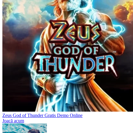
Zeus God of Thunder Gratis Demo Online
Joacă acum