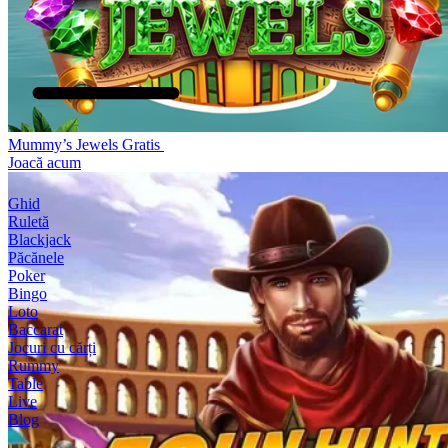
Mummy’s Jewels Gratis
Joacă acum
Ghid
Ruletă
Blackjack
Păcănele
Poker
Bingo
Loto
Baccarat
Jocuri cu cărți
Rummy
Table
Live
Blog