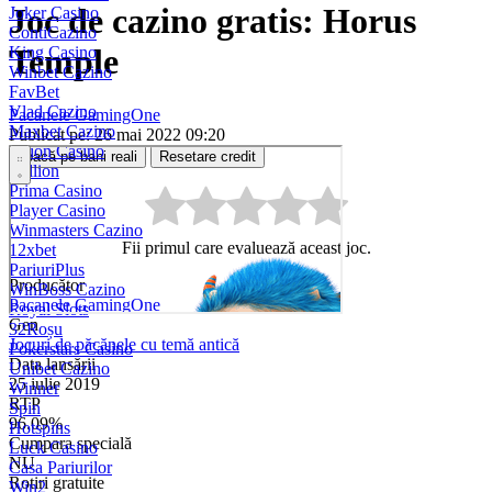
Joc de cazino gratis: Horus
Joker Casino
ContiCazino
Temple
King Casino
Winbet Cazino
FavBet
Vlad Cazino
Pacanele GamingOne
Maxbet Cazino
Publicat pe: 26 mai 2022 09:20
Bilion Casino
Joacă pe bani reali
Resetare credit
Million
Prima Casino
Player Casino
Winmasters Cazino
Fii primul care evaluează aceast joc.
12xbet
PariuriPlus
Producător
WinBoss Cazino
Pacanele GamingOne
Royal Slots
Gen
32Roșu
Jocuri de păcănele cu temă antică
Pokerstars Casino
Data lansării
Unibet Cazino
25 iulie 2019
Winner
RTP
Spin
96.09%
Hotspins
Cumpara specială
Luck Casino
NU
Casa Pariurilor
Rotiri gratuite
Win2