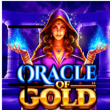
Păcănele Gratis
Producători