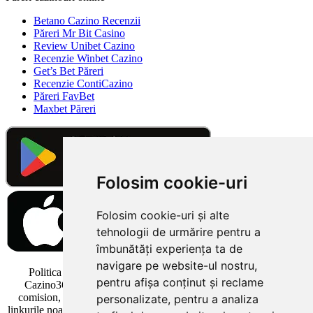
Betano Cazino Recenzii
Păreri Mr Bit Casino
Review Unibet Cazino
Recenzie Winbet Cazino
Get’s Bet Păreri
Recenzie ContiCazino
Păreri FavBet
Maxbet Păreri
Folosim cookie-uri
Folosim cookie-uri și alte
tehnologii de urmărire pentru a
îmbunătăți experiența ta de
navigare pe website-ul nostru,
Politica linkurilor: Vă rugăm să rețineți că unele linkuri de pe
pentru afișa conținut și reclame
Cazino365.ro sunt linkuri de afiliere. Este posibil să primim un
comision, fără costuri suplimentare pentru dvs., dacă faceți clic pe
personalizate, pentru a analiza
linkurile noastre externe și deschideți un cont la unul dintre cazinouril