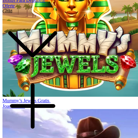
Bonus Fără Depunere
Oferte
Ghid
Mummy’s Jewels Gratis
Joacă acum