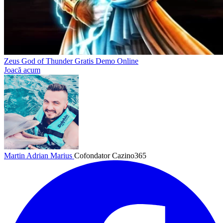
Zeus God of Thunder Gratis Demo Online
Joacă acum
Martin Adrian Marius
Cofondator Cazino365