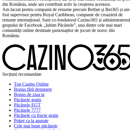
din România, unde am contribuit activ la creșterea acestora.
Am lucrat pentru companii de renume precum Betfair și Bet365 și am
fost supervisor pentru Royal Caribbean, companie de croazieră de
renume internațional. Sunt co-fondatorul Cazino365 și administratorul
grupului de Facebook „Iubim Păcănele”, una dintre cele mai mari
comunități online destinate pasionaților de jocuri de noroc din
România.
Secțiuni recomandate
Top Casino Online
Bonus fără depunere
Bonus de ziua ta
Păcănele gratis
Păcănele EGT
Păcănele 7777
Păcănele cu fructe gratis
Poker ca la aparate
Cele mai bune păcănele