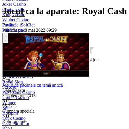
Joker Casino
Jocul ca la aparate: Royal Cash
ContiCazino
King Casino
Winbet Cazino
Pacanele iSoftBet
FavBet
Publicat pe: 8 mai 2022 09:29
Vlad Cazino
Maxbet Cazino
Joacă pe bani reali
Resetare credit
Bilion Casino
Million
Prima Casino
Player Casino
Fii primul care evaluează aceast joc.
Winmasters Cazino
12xbet
Producător
PariuriPlus
Pacanele iSoftBet
WinBoss Cazino
Gen
Royal Slots
Jocuri de păcănele cu temă antică
32Roșu
Data lansării
Pokerstars Casino
3 septembrie 2013
Unibet Cazino
RTP
Winner
95.22%
Spin
Cumpara specială
Hotspins
NU
Luck Casino
Rotiri gratuite
Casa Pariurilor
DA
Win2