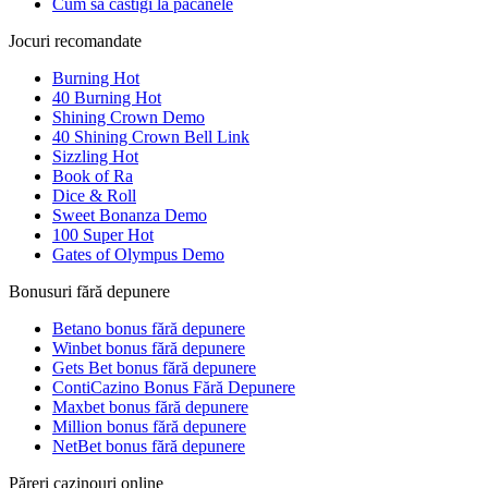
Cum sa castigi la păcănele
Jocuri recomandate
Burning Hot
40 Burning Hot
Shining Crown Demo
40 Shining Crown Bell Link
Sizzling Hot
Book of Ra
Dice & Roll
Sweet Bonanza Demo
100 Super Hot
Gates of Olympus Demo
Bonusuri fără depunere
Betano bonus fără depunere
Winbet bonus fără depunere
Gets Bet bonus fără depunere
ContiCazino Bonus Fără Depunere
Maxbet bonus fără depunere
Million bonus fără depunere
NetBet bonus fără depunere
Păreri cazinouri online