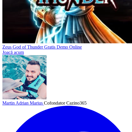
Zeus God of Thunder Gratis Demo Online
Joacă acum
Martin Adrian Marius
Cofondator Cazino365