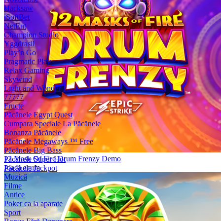
Hacksaw
iSoftBet
NetEnt
Champion Studio
Yggdrasil
Play’n Go
Pragmatic Play
Relax Gaming
Skywind
Light and Wonder
77777
Fructe
Păcănele Egypt Quest
Cumpara Speciale La Păcănele
Bonanza Păcănele
Păcănele Megaways ™ Free
Păcănele Big Bass
12 Mask Of Fire Drum Frenzy Demo
Păcănele Super Hot
Joacă acum
Păcănele Jackpot
Muzică
Filme
Antice
Poker ca la aparate
Sport