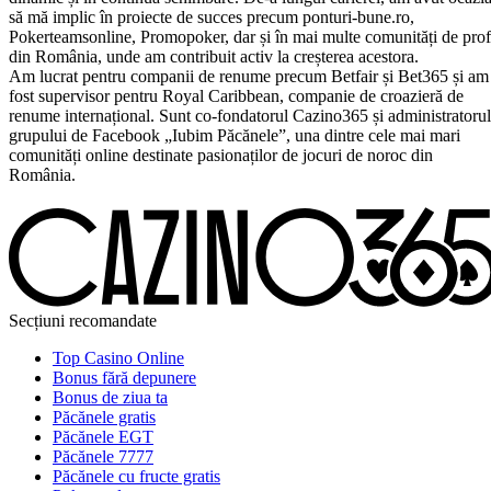
să mă implic în proiecte de succes precum ponturi-bune.ro,
Pokerteamsonline, Promopoker, dar și în mai multe comunități de prof
din România, unde am contribuit activ la creșterea acestora.
Am lucrat pentru companii de renume precum Betfair și Bet365 și am
fost supervisor pentru Royal Caribbean, companie de croazieră de
renume internațional. Sunt co-fondatorul Cazino365 și administratorul
grupului de Facebook „Iubim Păcănele”, una dintre cele mai mari
comunități online destinate pasionaților de jocuri de noroc din
România.
Secțiuni recomandate
Top Casino Online
Bonus fără depunere
Bonus de ziua ta
Păcănele gratis
Păcănele EGT
Păcănele 7777
Păcănele cu fructe gratis