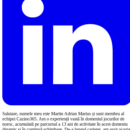
Salutare, numele meu este Martin Adrian Marius și sunt membru al
echipei Cazino365. Am o experiență vastă în domeniul jocurilor de
noroc, acumulată pe parcursul a 13 ani de activitate în acest domeniu
dinamic și în continuă schimbare. De-a lungul carierei, am avut ocazi