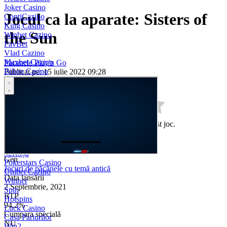
Joker Casino
Jocul ca la aparate: Sisters of
ContiCazino
King Casino
the Sun
Winbet Cazino
FavBet
Vlad Cazino
Maxbet Cazino
Pacanele Play'n Go
Bilion Casino
Publicat pe: 15 iulie 2022 09:28
Million
Joacă pe bani reali
Resetare credit
Prima Casino
Player Casino
Winmasters Cazino
12xbet
Fii primul care evaluează aceast joc.
PariuriPlus
WinBoss Cazino
Producător
Royal Slots
Pacanele Play'n Go
32Roșu
Gen
Pokerstars Casino
Jocuri de păcănele cu temă antică
Unibet Cazino
Data lansării
Winner
2 Septembrie, 2021
Spin
RTP
Hotspins
94.2%
Luck Casino
Cumpara specială
Casa Pariurilor
NU
Win2