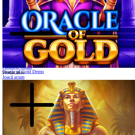
Păcănele Gratis
Oracle of Gold Demo
Producători
Joacă acum