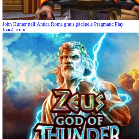
John Hunter nell’Antica Roma gratis păcănele Pragmatic Play
Joacă acum