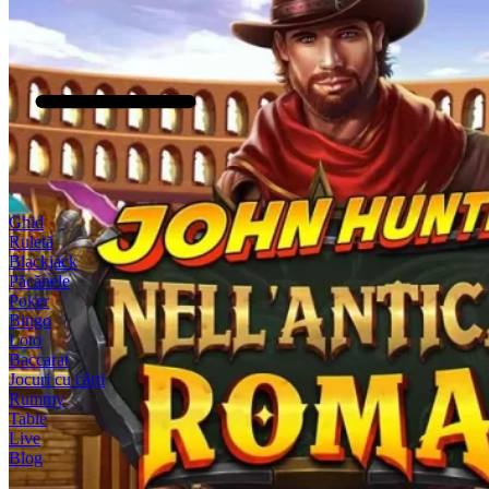
Ghid
Ruletă
Blackjack
Păcănele
Poker
Bingo
Loto
Baccarat
Jocuri cu cărți
Rummy
Table
Live
Blog