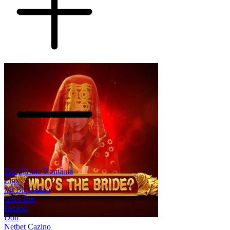
Top Casino România
Zinx
Mr Bit Casino
Get’s Bet
Betano
Don
Netbet Cazino