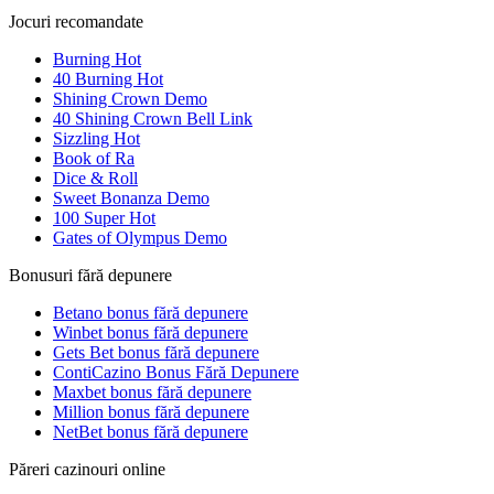
Jocuri recomandate
Burning Hot
40 Burning Hot
Shining Crown Demo
40 Shining Crown Bell Link
Sizzling Hot
Book of Ra
Dice & Roll
Sweet Bonanza Demo
100 Super Hot
Gates of Olympus Demo
Bonusuri fără depunere
Betano bonus fără depunere
Winbet bonus fără depunere
Gets Bet bonus fără depunere
ContiCazino Bonus Fără Depunere
Maxbet bonus fără depunere
Million bonus fără depunere
NetBet bonus fără depunere
Păreri cazinouri online