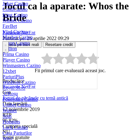
Jocul ca la aparate: Whos the
Joker Casino
ContiCazino
Bride
King Casino
Winbet Cazino
FavBet
Vlad Cazino
Pacanele NetEnt
Maxbet Cazino
Publicat pe: 26 aprilie 2022 09:29
Bilion Casino
Joacă pe bani reali
Resetare credit
Million
Prima Casino
Player Casino
Winmasters Cazino
Fii primul care evaluează aceast joc.
12xbet
PariuriPlus
Producător
WinBoss Cazino
Pacanele NetEnt
Royal Slots
Gen
32Roșu
Jocuri de păcănele cu temă antică
Pokerstars Casino
Data lansării
Unibet Cazino
12 noiembrie 2019
Winner
RTP
Spin
96.82%
Hotspins
Cumpara specială
Luck Casino
NU
Casa Pariurilor
Rotiri gratuite
Win2