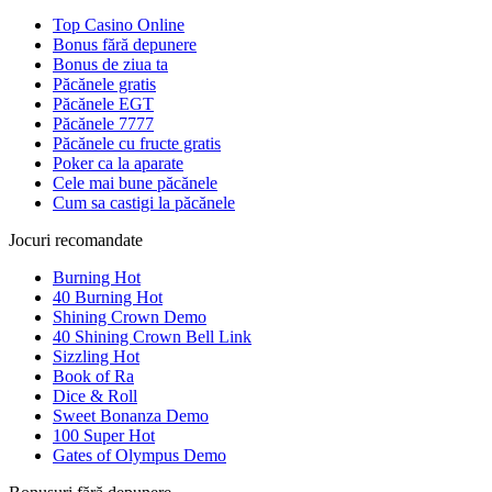
Top Casino Online
Bonus fără depunere
Bonus de ziua ta
Păcănele gratis
Păcănele EGT
Păcănele 7777
Păcănele cu fructe gratis
Poker ca la aparate
Cele mai bune păcănele
Cum sa castigi la păcănele
Jocuri recomandate
Burning Hot
40 Burning Hot
Shining Crown Demo
40 Shining Crown Bell Link
Sizzling Hot
Book of Ra
Dice & Roll
Sweet Bonanza Demo
100 Super Hot
Gates of Olympus Demo