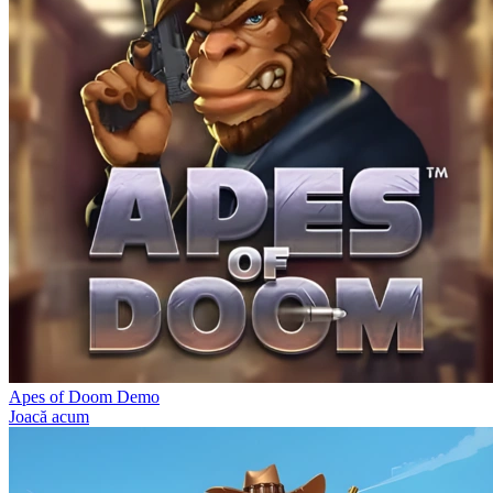
Apes of Doom Demo
Joacă acum