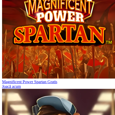
Magnificent Power Spartan Gratis
Joacă acum