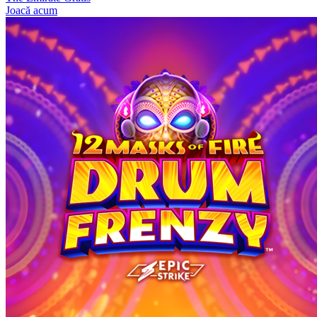
Joacă acum