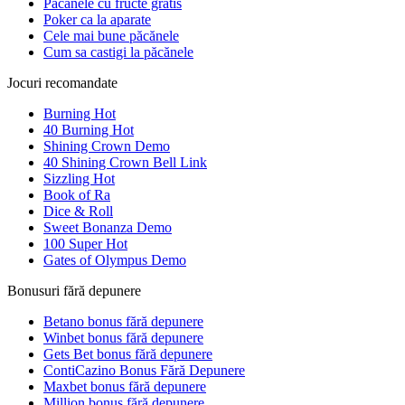
Păcănele cu fructe gratis
Poker ca la aparate
Cele mai bune păcănele
Cum sa castigi la păcănele
Jocuri recomandate
Burning Hot
40 Burning Hot
Shining Crown Demo
40 Shining Crown Bell Link
Sizzling Hot
Book of Ra
Dice & Roll
Sweet Bonanza Demo
100 Super Hot
Gates of Olympus Demo
Bonusuri fără depunere
Betano bonus fără depunere
Winbet bonus fără depunere
Gets Bet bonus fără depunere
ContiCazino Bonus Fără Depunere
Maxbet bonus fără depunere
Million bonus fără depunere