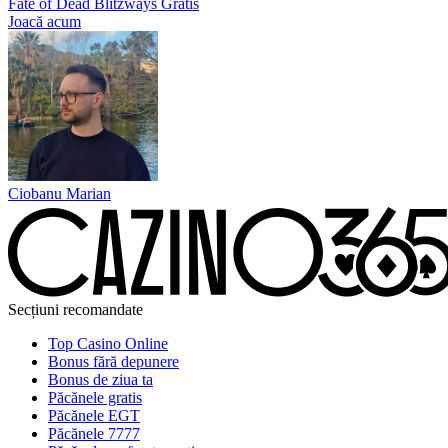
Fate of Dead Blitzways Gratis
Joacă acum
Ciobanu Marian
Secțiuni recomandate
Top Casino Online
Bonus fără depunere
Bonus de ziua ta
Păcănele gratis
Păcănele EGT
Păcănele 7777