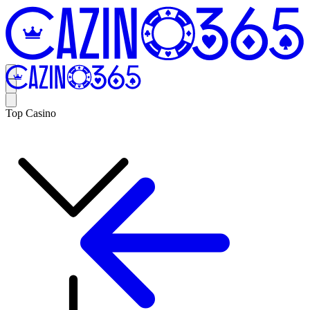
Top Casino