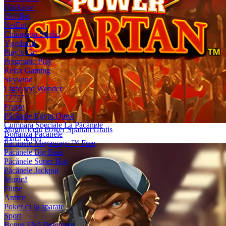
Hacksaw
iSoftBet
NetEnt
Champion Studio
Yggdrasil
Play’n Go
Pragmatic Play
Relax Gaming
Skywind
Light and Wonder
77777
Fructe
Păcănele Egypt Quest
Cumpara Speciale La Păcănele
Bonanza Păcănele
Magnificent Power Spartan Gratis
Păcănele Megaways ™ Free
Joacă acum
Păcănele Big Bass
Păcănele Super Hot
Păcănele Jackpot
Muzică
Filme
Antice
Poker ca la aparate
Sport