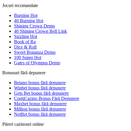
Cum sa castigi la păcănele
Jocuri recomandate
Burning Hot
40 Burning Hot
Shining Crown Demo
40 Shining Crown Bell Link
Sizzling Hot
Book of Ra
Dice & Roll
Sweet Bonanza Demo
100 Super Hot
Gates of Olympus Demo
Bonusuri fără depunere
Betano bonus fără depunere
Winbet bonus fără depunere
Gets Bet bonus fără depunere
ContiCazino Bonus Fără Depunere
Maxbet bonus fără depunere
Million bonus fără depunere
NetBet bonus fără depunere
Păreri cazinouri online