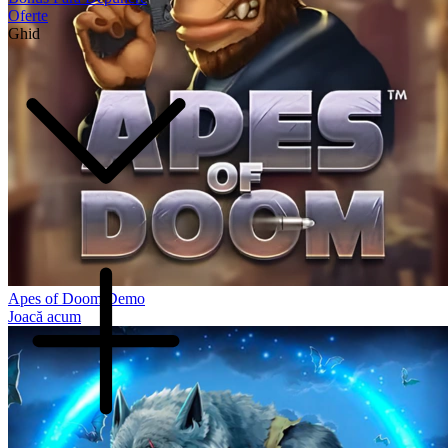
Bonus Fără Depunere
Oferte
Ghid
Apes of Doom Demo
Joacă acum