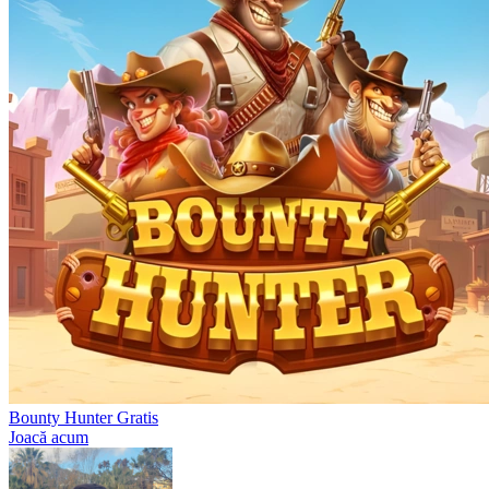
Bounty Hunter Gratis
Joacă acum