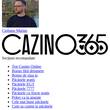
Ciobanu Marian
Secțiuni recomandate
Top Casino Online
Bonus fără depunere
Bonus de ziua ta
Păcănele gratis
Păcănele EGT
Păcănele 7777
Păcănele cu fructe gratis
Poker ca la aparate
Cele mai bune păcănele