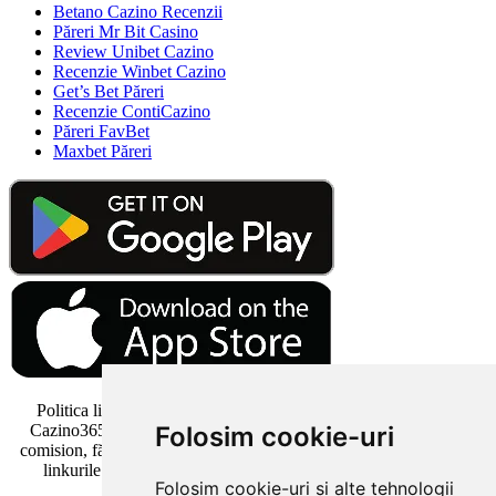
Betano Cazino Recenzii
Păreri Mr Bit Casino
Review Unibet Cazino
Recenzie Winbet Cazino
Get’s Bet Păreri
Recenzie ContiCazino
Păreri FavBet
Maxbet Păreri
Folosim cookie-uri
Folosim cookie-uri și alte
tehnologii de urmărire pentru a
îmbunătăți experiența ta de
navigare pe website-ul nostru,
Politica linkurilor: Vă rugăm să rețineți că unele linkuri de pe
pentru afișa conținut și reclame
Cazino365.ro sunt linkuri de afiliere. Este posibil să primim un
personalizate, pentru a analiza
comision, fără costuri suplimentare pentru dvs., dacă faceți clic pe
linkurile noastre externe și deschideți un cont la unul dintre cazinouril