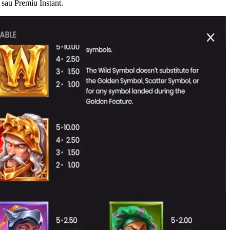
e sau Premiu Instant.