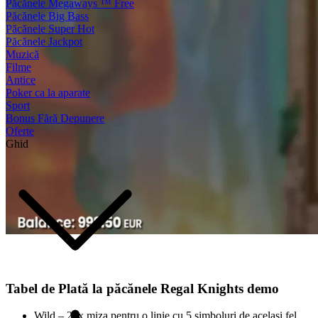
Păcănele Megaways ™ Free
Păcănele Big Bass
Păcănele Super Hot
Păcănele Jackpot
Muzică
Filme
Antice
Poker ca la aparate
Sport
Bonus Fără Depunere
Oferte
Ghid
Tabel de Plată la păcănele Regal Knights demo