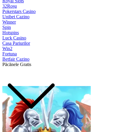
Royal Slots
32Roșu
Pokerstars Casino
Unibet Cazino
Winner
Spin
Hotspins
Luck Casino
Casa Pariurilor
Win2
Fortuna
Betfair Cazino
Păcănele Gratis