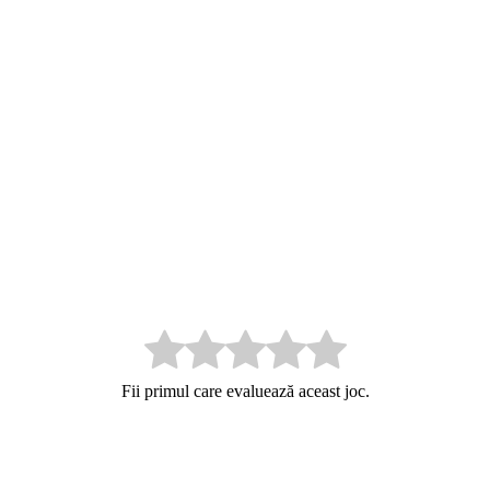
Fii primul care evaluează aceast joc.