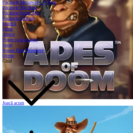
Păcănele Megaways ™ Free
Păcănele Big Bass
Păcănele Super Hot
Păcănele Jackpot
Muzică
Filme
Antice
Poker ca la aparate
Sport
Bonus Fără Depunere
Oferte
Ghid
Joacă acum