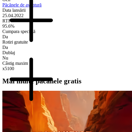
Păcănele de aventură
Data lansării
25.04.2022
RTP
95.6%
Cumpara specială
Da
Rotiri gratuite
Da
Dublaj
Nu
Câstig maxim
x5100
Mai multe păcănele gratis