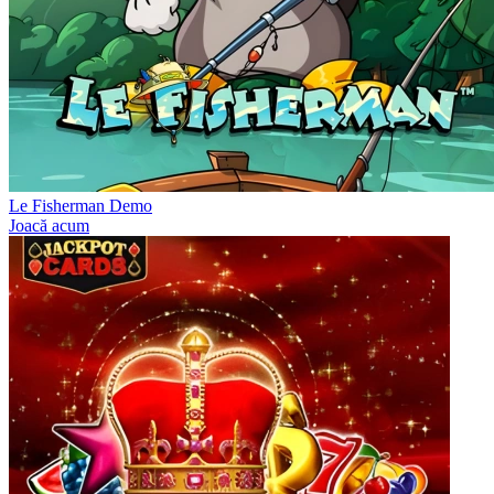
Le Fisherman Demo
Joacă acum