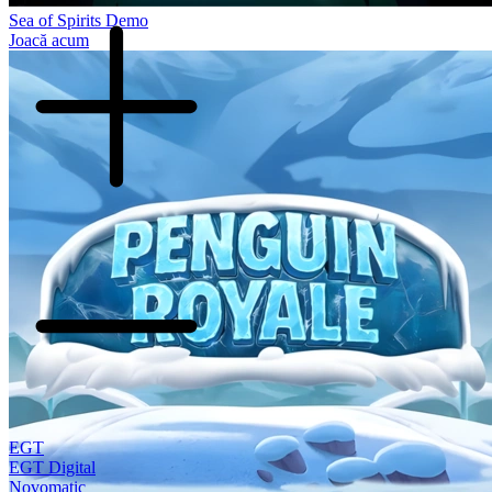
Sea of Spirits Demo
Joacă acum
EGT
EGT Digital
Novomatic