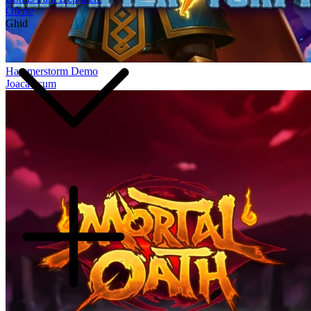
Oferte
Ghid
Hammerstorm Demo
Joacă acum