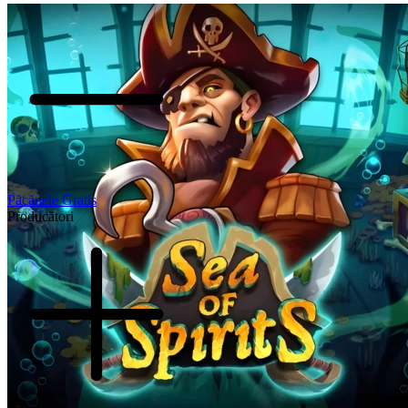
Păcănele Gratis
Producători