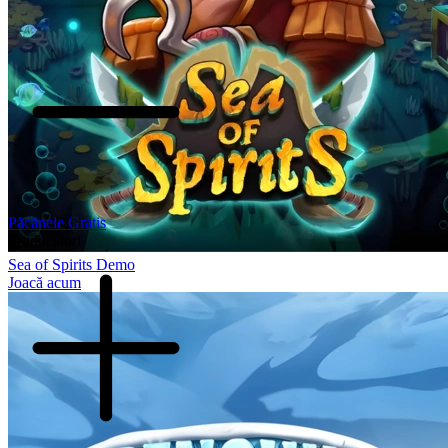
Păcănele Gratis
Producători
Sea of Spirits Demo
Joacă acum