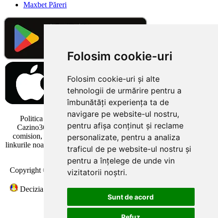
Maxbet Păreri
Folosim cookie-uri
Folosim cookie-uri și alte
tehnologii de urmărire pentru a
îmbunătăți experiența ta de
navigare pe website-ul nostru,
Politica linkurilor: Vă rugăm să rețineți că unele linkuri de pe
pentru afișa conținut și reclame
Cazino365.ro sunt linkuri de afiliere. Este posibil să primim un
comision, fără costuri suplimentare pentru dvs., dacă faceți clic pe
personalizate, pentru a analiza
linkurile noastre externe și deschideți un cont la unul dintre cazinouril
traficul de pe website-ul nostru și
online menționate.
pentru a înțelege de unde vin
Copyright © 2026
Tipzor Media S.R.L.
, CUI: RO 35053369, Reg.
vizitatorii noștri.
Com. J28/667/2015
Decizia ONJN nr.191/17.04.2026, Licenta: L2260797Y001731
Sunt de acord
Accesul interzis persoanelor sub 18 ani
Joc responsabil!
Refuz