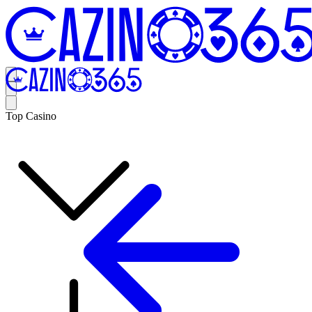
Top Casino