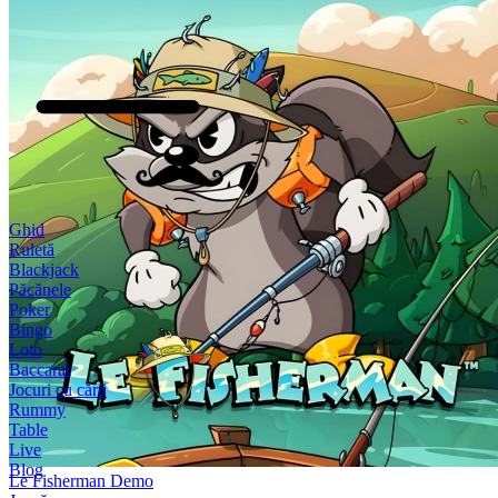
Ghid
Ruletă
Blackjack
Păcănele
Poker
Bingo
Loto
Baccarat
Jocuri cu cărți
Rummy
Table
Live
Blog
Le Fisherman Demo