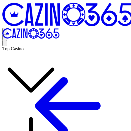
Top Casino