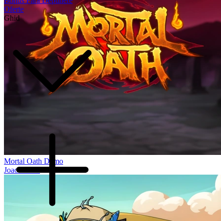
Bonus Fără Depunere
Oferte
Ghid
Mortal Oath Demo
Joacă acum