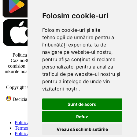
Folosim cookie-uri
Folosim cookie-uri și alte
tehnologii de urmărire pentru a
îmbunătăți experiența ta de
navigare pe website-ul nostru,
Politica linkurilor: Vă rugăm să rețineți că unele linkuri de pe
pentru afișa conținut și reclame
Cazino365.ro sunt linkuri de afiliere. Este posibil să primim un
comision, fără costuri suplimentare pentru dvs., dacă faceți clic pe
personalizate, pentru a analiza
linkurile noastre externe și deschideți un cont la unul dintre cazinouril
traficul de pe website-ul nostru și
online menționate.
pentru a înțelege de unde vin
Copyright © 2026
Tipzor Media S.R.L.
, CUI: RO 35053369, Reg.
vizitatorii noștri.
Com. J28/667/2015
Decizia ONJN nr.191/17.04.2026, Licenta: L2260797Y001731
Sunt de acord
Accesul interzis persoanelor sub 18 ani
Joc responsabil!
Refuz
Politica Cookie
Termeni și condiții
Vreau să schimb setările
Politică de confidențialitate