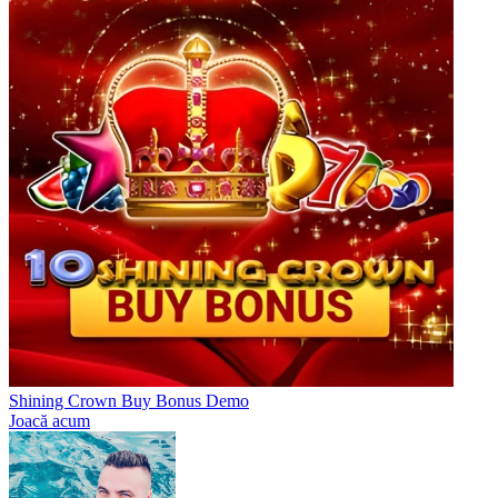
Shining Crown Buy Bonus Demo
Joacă acum