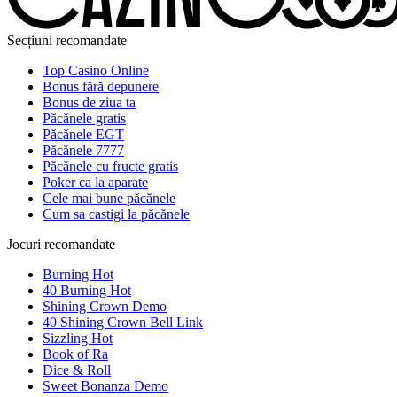
Secțiuni recomandate
Top Casino Online
Bonus fără depunere
Bonus de ziua ta
Păcănele gratis
Păcănele EGT
Păcănele 7777
Păcănele cu fructe gratis
Poker ca la aparate
Cele mai bune păcănele
Cum sa castigi la păcănele
Jocuri recomandate
Burning Hot
40 Burning Hot
Shining Crown Demo
40 Shining Crown Bell Link
Sizzling Hot
Book of Ra
Dice & Roll
Sweet Bonanza Demo