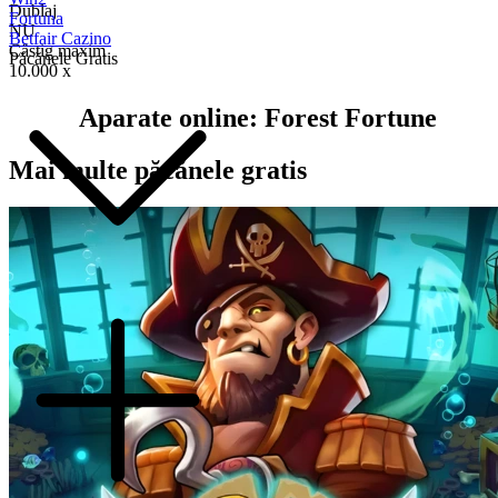
Dublaj
Fortuna
NU
Betfair Cazino
Câstig maxim
Păcănele Gratis
10.000 x
Aparate online: Forest Fortune
Mai multe păcănele gratis