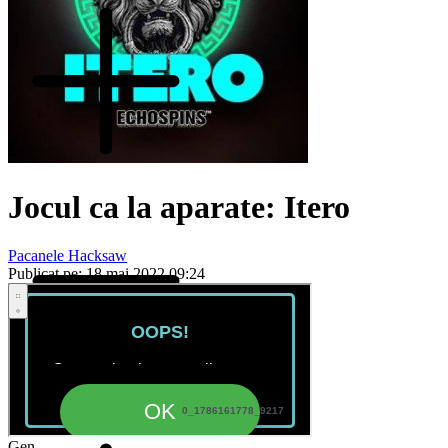
Jocul ca la aparate: Itero
Pacanele Hacksaw
Publicat pe: 18 mai 2022 09:24
Joacă pe bani reali
Resetare credit
Păcănele Gratis
Producători
Producător
Pacanele Hacksaw
Gen