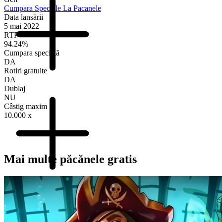
Cumpara Speciale La Pacanele
Data lansării
5 mai 2022
RTP
94.24%
Cumpara specială
DA
Rotiri gratuite
DA
Dublaj
NU
Câstig maxim
10.000 x
Mai multe păcănele gratis