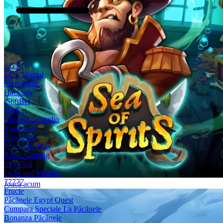
EGT
EGT Digital
Novomatic
Hacksaw
iSoftBet
NetEnt
Champion Studio
Yggdrasil
Play’n Go
Pragmatic Play
Relax Gaming
Skywind
Light and Wonder
77777
Joacă acum
Fructe
Păcănele Egypt Quest
Cumpara Speciale La Păcănele
Bonanza Păcănele