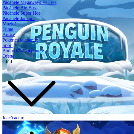
Păcănele Megaways ™ Free
Păcănele Big Bass
Păcănele Super Hot
Păcănele Jackpot
Muzică
Filme
Antice
Poker ca la aparate
Sport
Bonus Fără Depunere
Oferte
Ghid
Joacă acum