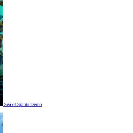
Sea of Spirits Demo