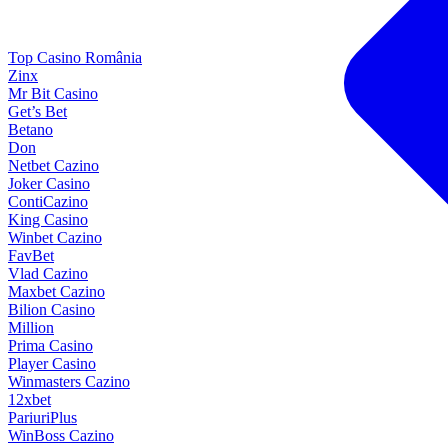
Top Casino România
Zinx
Mr Bit Casino
Get’s Bet
Betano
Don
Netbet Cazino
Joker Casino
ContiCazino
King Casino
Winbet Cazino
FavBet
Vlad Cazino
Maxbet Cazino
Bilion Casino
Million
Prima Casino
Player Casino
Winmasters Cazino
12xbet
PariuriPlus
WinBoss Cazino