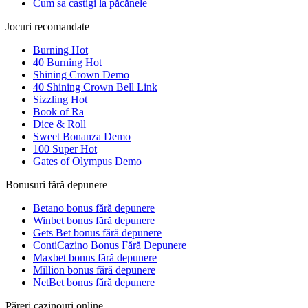
Cele mai bune păcănele
Cum sa castigi la păcănele
Jocuri recomandate
Burning Hot
40 Burning Hot
Shining Crown Demo
40 Shining Crown Bell Link
Sizzling Hot
Book of Ra
Dice & Roll
Sweet Bonanza Demo
100 Super Hot
Gates of Olympus Demo
Bonusuri fără depunere
Betano bonus fără depunere
Winbet bonus fără depunere
Gets Bet bonus fără depunere
ContiCazino Bonus Fără Depunere
Maxbet bonus fără depunere
Million bonus fără depunere
NetBet bonus fără depunere