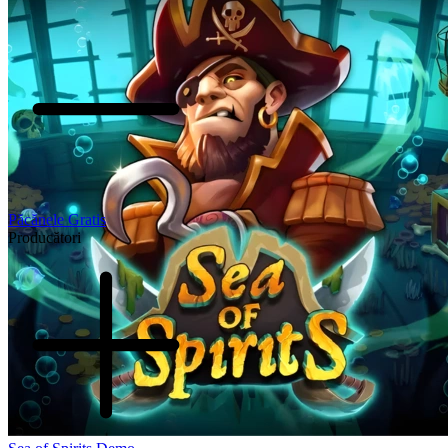
Păcănele Gratis
Producători
Sea of Spirits Demo