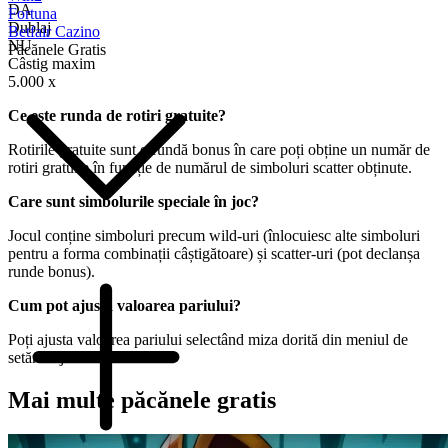
Dublaj
Fortuna
NU
Betfair Cazino
Câstig maxim
Păcănele Gratis
5.000 x
Ce este runda de rotiri gratuite?
Rotirile gratuite sunt o rundă bonus în care poți obține un număr de
rotiri gratuite în funcție de numărul de simboluri scatter obținute.
Care sunt simbolurile speciale în joc?
Jocul conține simboluri precum wild-uri (înlocuiesc alte simboluri
pentru a forma combinații câștigătoare) și scatter-uri (pot declanșa
runde bonus).
Cum pot ajusta valoarea pariului?
Poți ajusta valoarea pariului selectând miza dorită din meniul de setări
al jocului.
Mai multe păcănele gratis