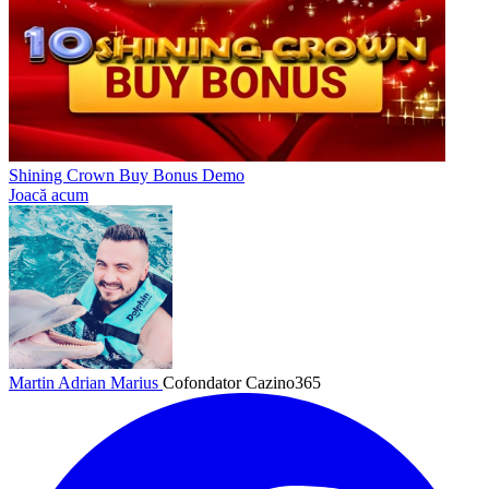
Shining Crown Buy Bonus Demo
Joacă acum
Martin Adrian Marius
Cofondator Cazino365