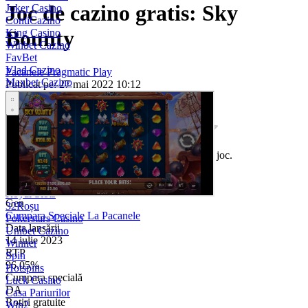
Joker Casino
Joc de cazino gratis: Sky Bount
ContiCazino
King Casino
Winbet Cazino
Pacanele Pragmatic Play
FavBet
Publicat pe: 27 mai 2022 10:12
Vlad Cazino
Maxbet Cazino
Joacă pe bani reali
Resetare credit
Bilion Casino
Million
Prima Casino
Player Casino
Fii primul care evaluează aceast joc.
Winmasters Cazino
12xbet
Producător
PariuriPlus
Pacanele Pragmatic Play
WinBoss Cazino
Gen
Royal Slots
Cumpara Speciale La Pacanele
32Roșu
Data lansării
Pokerstars Casino
14 iulie 2023
Unibet Cazino
RTP
Winner
96.05%
Spin
Cumpara specială
Hotspins
DA
Luck Casino
Rotiri gratuite
Casa Pariurilor
DA
Win2