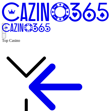
Top Casino