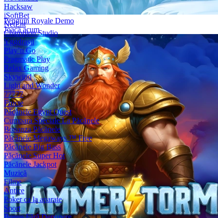
Hacksaw
Penguin Royale Demo
iSoftBet
Joacă acum
NetEnt
Champion Studio
Yggdrasil
Play’n Go
Pragmatic Play
Relax Gaming
Skywind
Light and Wonder
77777
Fructe
Păcănele Egypt Quest
Cumpara Speciale La Păcănele
Bonanza Păcănele
Păcănele Megaways ™ Free
Păcănele Big Bass
Păcănele Super Hot
Păcănele Jackpot
Muzică
Filme
Antice
Poker ca la aparate
Sport