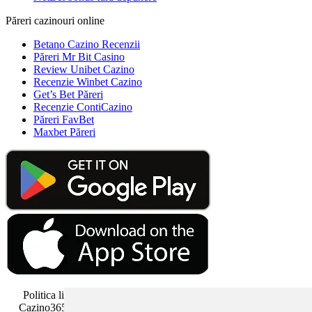
Păreri cazinouri online
Betano Cazino Recenzii
Păreri Mr Bit Casino
Review Unibet Cazino
Recenzie Winbet Cazino
Get’s Bet Păreri
Recenzie ContiCazino
Păreri FavBet
Maxbet Păreri
Politica linkurilor: Vă rugăm să rețineți că unele linkuri de pe
Cazino365.ro sunt linkuri de afiliere. Este posibil să primim un