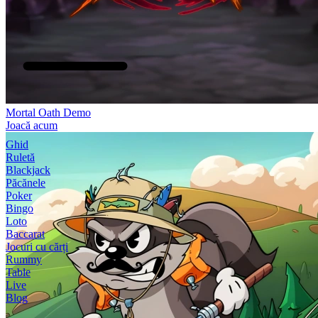
Mortal Oath Demo
Joacă acum
Ghid
Ruletă
Blackjack
Păcănele
Poker
Bingo
Loto
Baccarat
Jocuri cu cărți
Rummy
Table
Live
Blog