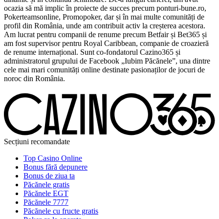
ocazia să mă implic în proiecte de succes precum ponturi-bune.ro,
Pokerteamsonline, Promopoker, dar și în mai multe comunități de
profil din România, unde am contribuit activ la creșterea acestora.
Am lucrat pentru companii de renume precum Betfair și Bet365 și
am fost supervisor pentru Royal Caribbean, companie de croazieră
de renume internațional. Sunt co-fondatorul Cazino365 și
administratorul grupului de Facebook „Iubim Păcănele”, una dintre
cele mai mari comunități online destinate pasionaților de jocuri de
noroc din România.
Secțiuni recomandate
Top Casino Online
Bonus fără depunere
Bonus de ziua ta
Păcănele gratis
Păcănele EGT
Păcănele 7777
Păcănele cu fructe gratis