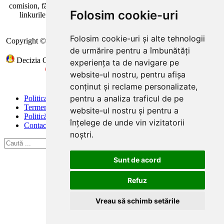
comision, fără costuri suplimentare pentru dvs., dacă faceți clic pe
Folosim cookie-uri
linkurile noastre externe și deschideți un cont la unul dintre
cazinourile online menționate.
Folosim cookie-uri și alte tehnologii
Copyright © 2026
Tipzor Media S.R.L.
, CUI: RO 35053369, Reg.
de urmărire pentru a îmbunătăți
Com. J28/667/2015
Decizia ONJN nr.191/17.04.2026, Licenta: L2260797Y001731
experiența ta de navigare pe
Accesul interzis persoanelor sub 18 ani
website-ul nostru, pentru afișa
Joc responsabil!
conținut și reclame personalizate,
pentru a analiza traficul de pe
Politica Cookie
Termeni și condiții
website-ul nostru și pentru a
Politică de confidențialitate
înțelege de unde vin vizitatorii
Contact
noștri.
Sunt de acord
Refuz
Vreau să schimb setările